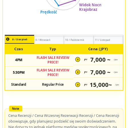
8 / Sierpień
9 / Wrzesień
10 / Październik
11 / Listopad
Czas
Typ
Cena (JPY)
FLASH SALE REVIEW
7,000 ~
4PM
JPY
/pax
¥
PRICE!
FLASH SALE REVIEW
7,000 ~
5:30PM
JPY
/pax
¥
PRICE!
15,000~
Standard
Regular Price
JPY
/pax
¥
Cena Recenzji / Cena Wczesnej Rezerwacji Recenzji / Cena Recenzji
obowiązuje, gdy planujesz podzielić się swoim doświadczeniem.
Nie dotyczy to jednak platformy mediów społecznościowych, na