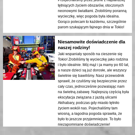
tętniących życiem obszarów, otoczonych
neonowymi światłami. Zrobiliśmy poranną
wycieczkę, więc pogoda była idealna.
Gorąco polecam to każdemu, szczególnie
parom szukającym fajnego dnia w Tokio!
Niesamowite doświadczenie dla
naszej rodziny!
Jaki wspaniały sposób na cieszenie się
Tokio! Zrobiliśmy tę wycieczkę jako rodzina
i było idealnie. Mój mąż i ja mamy po 60 lat,
a nasze dzieci są już dorosłe, ale wszyscy
świetnie się bawiliśmy. Nasz przewodnik
sprawił, że czuliśmy się bezpiecznie przez
cały czas, jednocześnie pozwalając nam
na świetną zabawę. Najlepszą częścią była
ekscytacja związana z jazdą ulicami
Akihabary, podczas gdy miasto tętniło
życiem wokół nas. Pojechaliśmy tam
wiosną, a łagodna pogoda sprawiła, że
było to jeszcze przyjemniejsze. To było
niezapomniane doświadczenie!