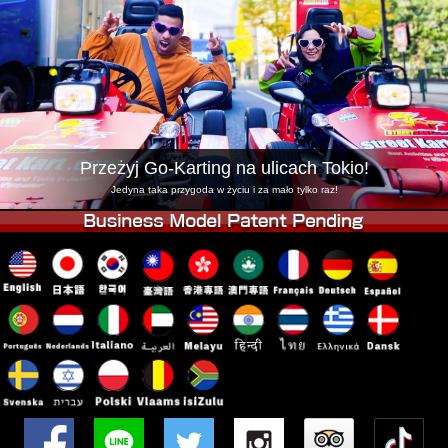
Firma
Rezerwacja
Zmień Lokalizację
Tokyo Shinagawa
Tokyo Akihabara#1
Tokyo Akihabara#2
Tokyo Shibuya
Tokyo Shibuya Annex
Tokyo Bay
Przeżyj Go-Karting na ulicach Tokio!
Tokyo Asakusa
Osaka
Jedyna taka przygoda w życiu i za mało tylko raz!
Okinawa