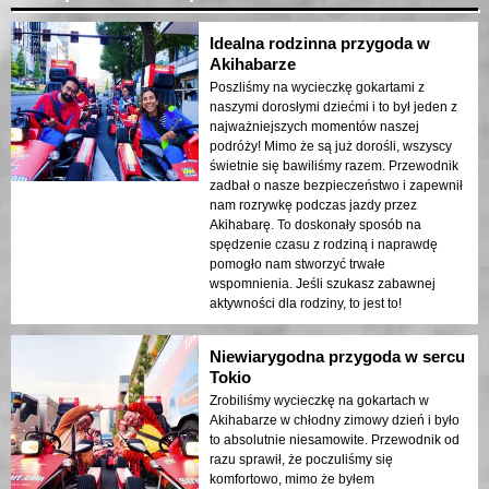
Idealna rodzinna przygoda w
Akihabarze
Poszliśmy na wycieczkę gokartami z
naszymi dorosłymi dziećmi i to był jeden z
najważniejszych momentów naszej
podróży! Mimo że są już dorośli, wszyscy
świetnie się bawiliśmy razem. Przewodnik
zadbał o nasze bezpieczeństwo i zapewnił
nam rozrywkę podczas jazdy przez
Akihabarę. To doskonały sposób na
spędzenie czasu z rodziną i naprawdę
pomogło nam stworzyć trwałe
wspomnienia. Jeśli szukasz zabawnej
aktywności dla rodziny, to jest to!
Niewiarygodna przygoda w sercu
Tokio
Zrobiliśmy wycieczkę na gokartach w
Akihabarze w chłodny zimowy dzień i było
to absolutnie niesamowite. Przewodnik od
razu sprawił, że poczuliśmy się
komfortowo, mimo że byłem