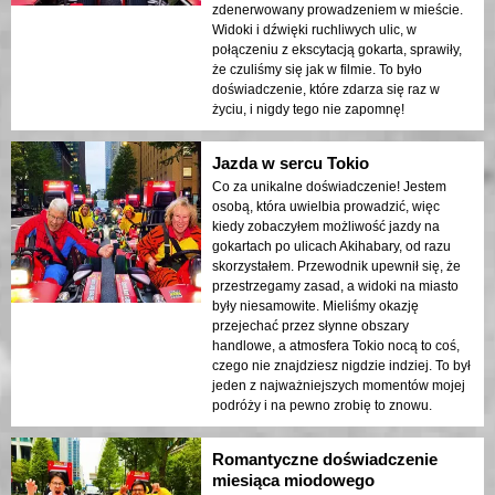
zdenerwowany prowadzeniem w mieście.
Widoki i dźwięki ruchliwych ulic, w
połączeniu z ekscytacją gokarta, sprawiły,
że czuliśmy się jak w filmie. To było
doświadczenie, które zdarza się raz w
życiu, i nigdy tego nie zapomnę!
Jazda w sercu Tokio
Co za unikalne doświadczenie! Jestem
osobą, która uwielbia prowadzić, więc
kiedy zobaczyłem możliwość jazdy na
gokartach po ulicach Akihabary, od razu
skorzystałem. Przewodnik upewnił się, że
przestrzegamy zasad, a widoki na miasto
były niesamowite. Mieliśmy okazję
przejechać przez słynne obszary
handlowe, a atmosfera Tokio nocą to coś,
czego nie znajdziesz nigdzie indziej. To był
jeden z najważniejszych momentów mojej
podróży i na pewno zrobię to znowu.
Romantyczne doświadczenie
miesiąca miodowego