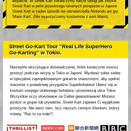
wsparcie. W Street Kart świadczymy nasze usługi jak zwykle.
Street Kart w pełni przestrzega lokalnych przepisów w Japonii.
Street Kart w żaden sposób nie odzwierciedla Nintendo ani gry
'Mario Kart'. (Nie wypożyczamy kostiumów z serii Mario).
Street Go-Kart Tour "Real Life SuperHero
Go-Karting" w Tokio.
Niezwykle ekscytujące doświadczenie, które koniecznie musisz
przeżyć podczas wizyty w Tokio w Japonii. Wyobraź sobie siebie
w specjalnie zaprojektowanym gokarcie stworzonym, aby spełnić
marzenie o prawdziwej przygodzie Superbohatera! Ubierz się w
kostium swojego ulubionego bohatera i przemierzaj ulice Tokio.
Wszystkie oczy skierowane na Ciebie gwarantowane! Możesz
jeździć w grupie lub prywatnie, Street Kart zapewni Ci wyjątkowe
przeżycie. Nie wierz nam, lecz naszym cennym klientom, którzy
mówią: "Raz to za mało"!