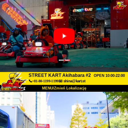
STREET KART Akihabara #2
OPEN 10:00-22:00
📞+81-80-1199-1199
📧
shina@kart.st
MENU/Zmień Lokalizację
TOP
O nas
Specyfikacja
Cena
Dojazd
Opinie
FAQ