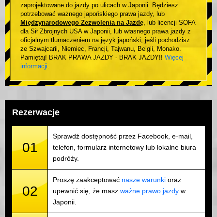
zaprojektowane do jazdy po ulicach w Japonii. Będziesz
potrzebować ważnego japońskiego prawa jazdy, lub
Międzynarodowego Zezwolenia na Jazdę
, lub licencji SOFA
dla Sił Zbrojnych USA w Japonii, lub własnego prawa jazdy z
oficjalnym tłumaczeniem na język japoński, jeśli pochodzisz
ze Szwajcarii, Niemiec, Francji, Tajwanu, Belgii, Monako.
Pamiętaj! BRAK PRAWA JAZDY - BRAK JAZDY!!
Więcej
informacji
.
Rezerwacje
Sprawdź dostępność przez Facebook, e-mail,
01
telefon, formularz internetowy lub lokalne biura
podróży.
Proszę zaakceptować
nasze warunki
oraz
02
upewnić się, że masz
ważne prawo jazdy
w
Japonii.