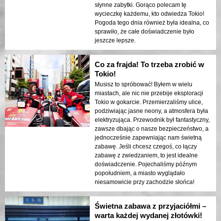
słynne zabytki. Gorąco polecam tę
wycieczkę każdemu, kto odwiedza Tokio!
Pogoda tego dnia również była idealna, co
sprawiło, że całe doświadczenie było
jeszcze lepsze.
Co za frajda! To trzeba zrobić w
Tokio!
Musisz to spróbować! Byłem w wielu
miastach, ale nic nie przebije eksploracji
Tokio w gokarcie. Przemierzaliśmy ulice,
podziwiając jasne neony, a atmosfera była
elektryzująca. Przewodnik był fantastyczny,
zawsze dbając o nasze bezpieczeństwo, a
jednocześnie zapewniając nam świetną
zabawę. Jeśli chcesz czegoś, co łączy
zabawę z zwiedzaniem, to jest idealne
doświadczenie. Pojechaliśmy późnym
popołudniem, a miasto wyglądało
niesamowicie przy zachodzie słońca!
Świetna zabawa z przyjaciółmi –
warta każdej wydanej złotówki!