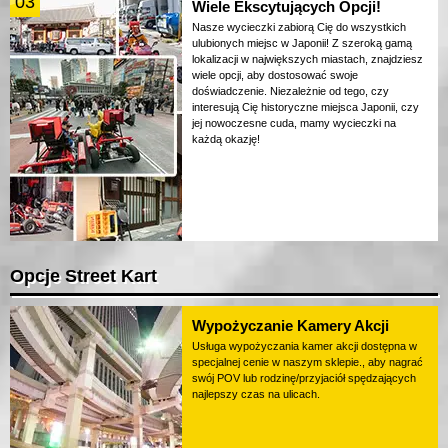
03
Wiele Ekscytujących Opcji!
Nasze wycieczki zabiorą Cię do wszystkich
ulubionych miejsc w Japonii! Z szeroką gamą
lokalizacji w największych miastach, znajdziesz
wiele opcji, aby dostosować swoje
doświadczenie. Niezależnie od tego, czy
interesują Cię historyczne miejsca Japonii, czy
jej nowoczesne cuda, mamy wycieczki na
każdą okazję!
Opcje Street Kart
Wypożyczanie Kamery Akcji
Usługa wypożyczania kamer akcji dostępna w
specjalnej cenie w naszym sklepie., aby nagrać
swój POV lub rodzinę/przyjaciół spędzających
najlepszy czas na ulicach.