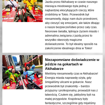
Jazda przez Akihabarę w czasie naszego
miesiąca miodowego była jedną z
najbardziej ekscytujących rzeczy, które
zrobiliśmy w Tokio. Przewodnik był
niesamowity, dając nam dużo przestrzeni,
aby cieszyć się emocjami, ale także dbając
o nasze bezpieczeństwo przez cały czas.
Neonowe światła, tętniące życiem miasto i
adrenalina związana z jazdą przez to
wszystko stworzyły magiczne
doświadczenie. To był idealny sposób na
zakończenie idealnego dnia w Tokio!
Niezapomniane doświadczenie w
jeździe na gokartach w
Akihabarze
Mieliśmy niesamowity czas w Akihabarze!
Energia miasta naprawdę ożyła, gdy
śmigaliśmy ulicami w gokarcie. Nasz
przewodnik był znakomity – bardzo
przyjazny i profesjonalny, prowadził nas z
łatwością. Czułem się, jakbyśmy byli na
małej przygodzie. Krajobrazy były
fantastyczne, szczególnie gdy mijaliśmy