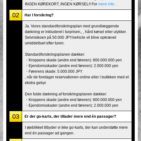
INGEN KØREKORT, INGEN KØRSEL!! For
mere info
.
02
Har I forsikring?
Ja. Vores standardforsikringsplan med grundlæggende
dækning er inkluderet i turprisen,, , hård kørsel eller ulykker.
Selvrisikoen på 50.000 JPY/vehicle vil blive opkrævet
umiddelbart efter turen.
Standardforsikringsplanen dækker:
・Kroppens skade (andre end føreren): 800.000.000 yen
・Ejendomsskader (andre end føreren): 2.000.000 yen
・Førerens skade: 5.000.000 JPY
, når de foretager reservationen online eller i butikken med et
ekstra gebyr.
Den fulde dækning af forsikringsplanen dækker:
・Kroppens skade (andre end føreren): 800.000.000 yen
・Ejendomsskader (andre end føreren): 2.000.000 yen
03
Er der go-karts, der tillader mere end én passager?
I øjeblikket tilbyder vi ikke go-karts, der kan understøtte mere
end én passager ad gangen.