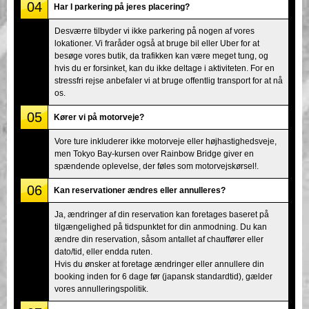
04
Har I parkering på jeres placering?
Desværre tilbyder vi ikke parkering på nogen af vores
lokationer. Vi fraråder også at bruge bil eller Uber for at
besøge vores butik, da trafikken kan være meget tung, og
hvis du er forsinket, kan du ikke deltage i aktiviteten. For en
stressfri rejse anbefaler vi at bruge offentlig transport for at nå
os.
05
Kører vi på motorveje?
Vore ture inkluderer ikke motorveje eller højhastighedsveje,
men Tokyo Bay-kursen over Rainbow Bridge giver en
spændende oplevelse, der føles som motorvejskørsel!.
06
Kan reservationer ændres eller annulleres?
Ja, ændringer af din reservation kan foretages baseret på
tilgængelighed på tidspunktet for din anmodning. Du kan
ændre din reservation, såsom antallet af chauffører eller
dato/tid, eller endda ruten.
Hvis du ønsker at foretage ændringer eller annullere din
booking inden for 6 dage før (japansk standardtid), gælder
vores annulleringspolitik.