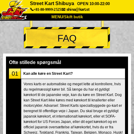
Street Kart Shibuya
OPEN 10:00-22:00
📞+81-80-9999-2525
📧
shina@kart.st
MENU/Skift butik
TOP
FAQ
Om
Specifikationer
Pris
Adgang
Stemme
FAQ
Virksomhed
Booking
Ofte stillede spørgsmål
Skift butik
01
Kan alle køre en Street Kart?
Tokyo Shinagawa
Tokyo Akihabara#1
Vores karts er automatiske og meget lette at kontrollere, hvis
du regelmæssigt kører bil. Så længe du har et gyldigt
Tokyo Akihabara#2
Tokyo Shibuya
kørekort til de japanske veje, kan du køre en Street Kart. Dog
Tokyo Shibuya Annex
Tokyo Bay
kan Street Kart ikke køres med kørekort til knallerter eller
motorcykler. Advarsel: Street Karts specialbyggede go-kart er
Tokyo Asakusa
Osaka
beregnet til offentlige veje i Japan. Du skal bruge et gyldigt
japansk kørekort, et internationalt kørekort, eller et SOFA-
Okinawa
kørekort for US Forces Japan, eller dit eget kørekort og en
officiel japansk oversættelse af kørekortet, hvis du er fra
Schweiz, Tyskland, Frankrig, Taiwan, Belgien, Monaco. Husk!