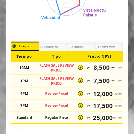
8 / Agosto
9 / Septiembre
10 / Octubre
11 / Noviembre
Tiempo
Tipo
Precio (JPY)
FLASH SALE REVIEW
8,500 ~
10AM
JPY
/pax
¥
PRICE!
FLASH SALE REVIEW
7,500 ~
1PM
JPY
/pax
¥
PRICE!
12,000 ~
4PM
Review Price!
JPY
/pax
¥
17,500 ~
7PM
Review Price!
JPY
/pax
¥
25,000~
Standard
Regular Price
JPY
/pax
¥