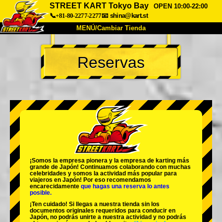
STREET KART Tokyo Bay
OPEN 10:00-22:00
📞+81-80-2277-2277
📧
shina@kart.st
MENÚ/Cambiar Tienda
INICIO
Reservas
Acerca de
Especificaciones
Precios
Acceso
Testimonios
Preguntas Frecuentes
Empresa
Reservas
Cambiar Tienda
Tokyo Shinagawa
Tokyo Akihabara#1
Tokyo Akihabara#2
Tokyo Shibuya
¡Somos la
empresa pionera
y la
empresa de karting más
Tokyo Shibuya Annex
Tokyo Bay
grande
de Japón! Continuamos colaborando con
muchas
celebridades
y somos la
actividad más popular
para
viajeros en Japón! Por eso recomendamos
Tokyo Asakusa
Osaka
encarecidamente
que hagas una reserva lo antes
posible.
Okinawa
¡Ten cuidado! Si llegas a nuestra tienda sin los
documentos originales requeridos para conducir en
Japón, no podrás unirte a nuestra actividad y no podrás