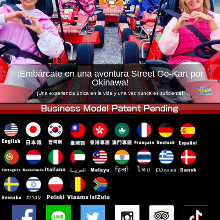
Empresa
Reservas
Cambiar Tienda
Tokyo Shinagawa
Tokyo Akihabara#1
Tokyo Akihabara#2
Tokyo Shibuya
Tokyo Shibuya Annex
Tokyo Bay
¡Embárcate en una aventura Street Go-Kart por
Okinawa!
Tokyo Asakusa
Osaka
¡Una experiencia única en la vida y una vez nunca es suficiente!
Okinawa