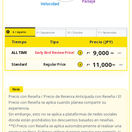
8 / Agosto
9 / Septiembre
10 / Octubre
11 / Noviembre
Tiempo
Tipo
Precio (JPY)
9,000 ~
ALL TIME
Early Bird Review Price!
JPY
/pax
¥
11,000~
Standard
Regular Price
JPY
/pax
¥
Precio con Reseña / Precio de Reserva Anticipada con Reseña / El
Precio con Reseña se aplica cuando planea compartir su
experiencia.
Sin embargo, esto no se aplica a plataformas de redes sociales
donde están prohibidos los descuentos basados en reseñas.
**El Precio con Reseña se aplica automáticamente al realizar una
reserva en línea. Si desea utilizar el precio regular, por ejemplo, si