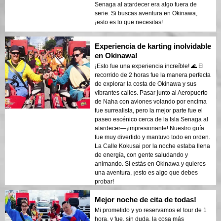
Senaga al atardecer era algo fuera de
serie. Si buscas aventura en Okinawa,
¡esto es lo que necesitas!
Experiencia de karting inolvidable
en Okinawa!
¡Esto fue una experiencia increíble! 🌊 El
recorrido de 2 horas fue la manera perfecta
de explorar la costa de Okinawa y sus
vibrantes calles. Pasar junto al Aeropuerto
de Naha con aviones volando por encima
fue surrealista, pero la mejor parte fue el
paseo escénico cerca de la Isla Senaga al
atardecer—¡impresionante! Nuestro guía
fue muy divertido y mantuvo todo en orden.
La Calle Kokusai por la noche estaba llena
de energía, con gente saludando y
animando. Si estás en Okinawa y quieres
una aventura, ¡esto es algo que debes
probar!
Mejor noche de cita de todas!
Mi prometido y yo reservamos el tour de 1
hora, y fue, sin duda, la cosa más