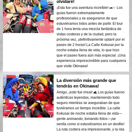
olvidaré!
¡Esta fue una aventura increíble! 🚗✨ Los
guías fueron extremadamente
profesionales y se aseguraron de que
estuviéramos listos antes de partir. El tour
de 1 hora tenía una mezcla fantástica de
vistas costeras y de la ciudad, pero la
próxima vez, ¡definitivamente optaré por el
paseo de 2 horas! La Calle Kokusai por la
noche estaba llena de vida, lo que hizo
que el paseo fuera aún más especial. ¡Una
experiencia imprescindible para cualquiera
que visite Okinawa!
La diversión más grande que
tendrás en Okinawa!
Amigo, ¡esto fue irreal! 🌊 Los guías fueron
auténticas leyendas, manteniendo todo
seguro mientras se aseguraban de que
tuviéramos un tiempo increíble. La calle
Kokusai de noche estaba llena de vida—
gente animando, tomando fotos—¡se
sentía como si estuviéramos en un desfile!
La ruta costera era impresionante, y la isla