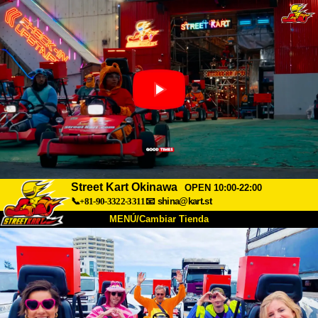
Street Kart Okinawa
OPEN 10:00-22:00
📞+81-90-3322-3311
📧
shina@kart.st
MENÚ/Cambiar Tienda
INICIO
Acerca de
Especificaciones
Precios
Acceso
Testimonios
Preguntas Frecuentes