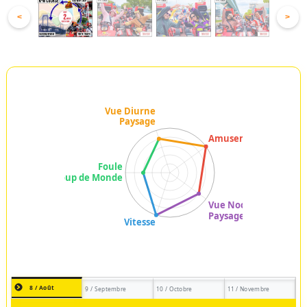
<
>
8 / Août
9 / Septembre
10 / Octobre
11 / Novembre