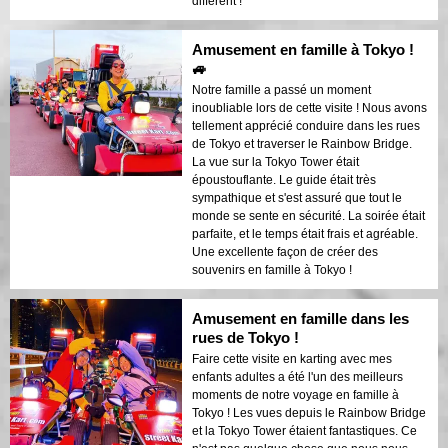
différent !
Amusement en famille à Tokyo !
🚙
Notre famille a passé un moment
inoubliable lors de cette visite ! Nous avons
tellement apprécié conduire dans les rues
de Tokyo et traverser le Rainbow Bridge.
La vue sur la Tokyo Tower était
époustouflante. Le guide était très
sympathique et s'est assuré que tout le
monde se sente en sécurité. La soirée était
parfaite, et le temps était frais et agréable.
Une excellente façon de créer des
souvenirs en famille à Tokyo !
Amusement en famille dans les
rues de Tokyo !
Faire cette visite en karting avec mes
enfants adultes a été l'un des meilleurs
moments de notre voyage en famille à
Tokyo ! Les vues depuis le Rainbow Bridge
et la Tokyo Tower étaient fantastiques. Ce