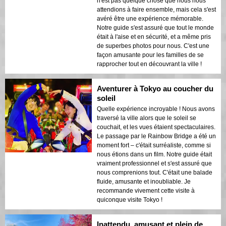
n'est pas quelque chose que nous nous
attendions à faire ensemble, mais cela s'est
avéré être une expérience mémorable.
Notre guide s'est assuré que tout le monde
était à l'aise et en sécurité, et a même pris
de superbes photos pour nous. C'est une
façon amusante pour les familles de se
rapprocher tout en découvrant la ville !
Aventurer à Tokyo au coucher du
soleil
Quelle expérience incroyable ! Nous avons
traversé la ville alors que le soleil se
couchait, et les vues étaient spectaculaires.
Le passage par le Rainbow Bridge a été un
moment fort – c'était surréaliste, comme si
nous étions dans un film. Notre guide était
vraiment professionnel et s'est assuré que
nous comprenions tout. C'était une balade
fluide, amusante et inoubliable. Je
recommande vivement cette visite à
quiconque visite Tokyo !
Inattendu, amusant et plein de