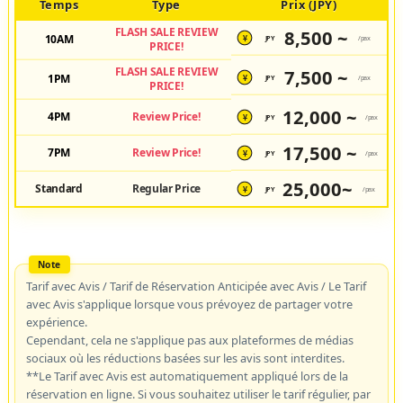
Temps
Type
Prix (JPY)
FLASH SALE REVIEW
8,500 ~
10AM
JPY
/pax
¥
PRICE!
FLASH SALE REVIEW
7,500 ~
1PM
JPY
/pax
¥
PRICE!
12,000 ~
4PM
Review Price!
JPY
/pax
¥
17,500 ~
7PM
Review Price!
JPY
/pax
¥
25,000~
Standard
Regular Price
JPY
/pax
¥
Tarif avec Avis / Tarif de Réservation Anticipée avec Avis / Le Tarif
avec Avis s'applique lorsque vous prévoyez de partager votre
expérience.
Cependant, cela ne s'applique pas aux plateformes de médias
sociaux où les réductions basées sur les avis sont interdites.
**Le Tarif avec Avis est automatiquement appliqué lors de la
réservation en ligne. Si vous souhaitez utiliser le tarif régulier, par