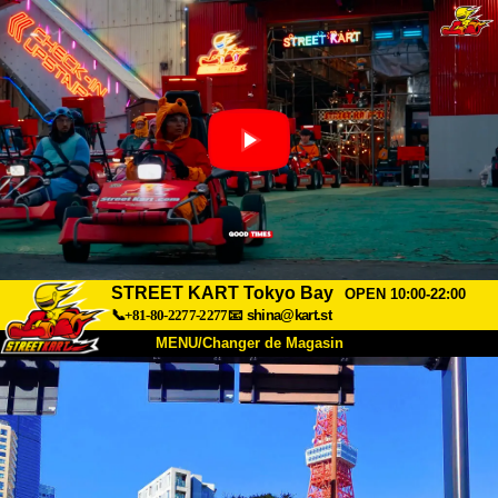
STREET KART Tokyo Bay
OPEN 10:00-22:00
📞+81-80-2277-2277
📧
shina@kart.st
MENU/Changer de Magasin
ACCUEIL
À Propos
Caractéristiques
Tarifs
Accès
Avis
FAQ