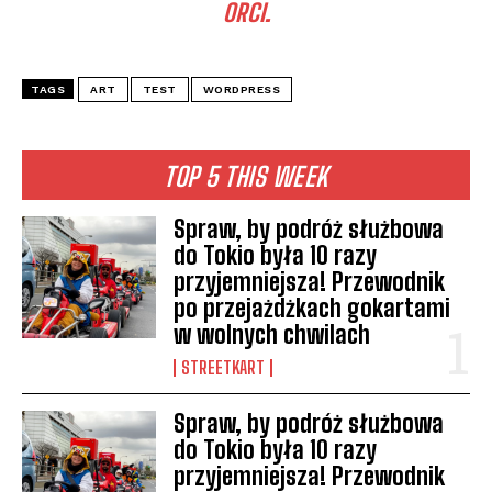
ORCI.
TAGS
ART
TEST
WORDPRESS
TOP 5 THIS WEEK
Spraw, by podróż służbowa
do Tokio była 10 razy
przyjemniejsza! Przewodnik
po przejażdżkach gokartami
w wolnych chwilach
STREETKART
Spraw, by podróż służbowa
do Tokio była 10 razy
przyjemniejsza! Przewodnik