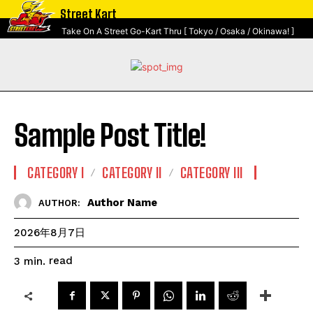
Street Kart
Take On A Street Go-Kart Thru [ Tokyo / Osaka / Okinawa! ]
Sample Post Title!
CATEGORY I
CATEGORY II
CATEGORY III
Author Name
AUTHOR:
2026年8月7日
read
3
min.