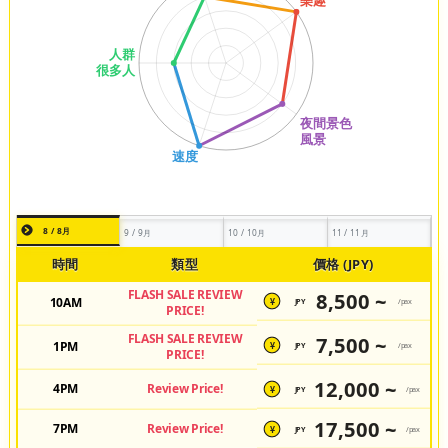
8 / 8月
9 / 9月
10 / 10月
11 / 11月
時間
類型
價格 (JPY)
FLASH SALE REVIEW
8,500 ~
10AM
JPY
/pax
¥
PRICE!
FLASH SALE REVIEW
7,500 ~
1PM
JPY
/pax
¥
PRICE!
12,000 ~
4PM
Review Price!
JPY
/pax
¥
17,500 ~
7PM
Review Price!
JPY
/pax
¥