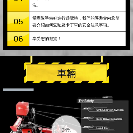
洗。
當團隊準備好進行遊覽時，我們的導遊會向您簡
05
要介紹如何駕駛及卡丁車的安全注意事項。
06
享受您的遊覽！
車輛
25%