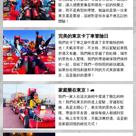
鬆，讓人感覺更像是和朋友一起的快樂之
旅，而不是典型的導覽。無論你是第一次來
東京還是重遊，這絕對是你永遠不會忘記的
體驗！
完美的東京卡丁車冒險日
我們在卡丁車之旅中度過了非常愉快的時
光！天氣非常好，不太熱，所以駕駛起來既
舒適又有趣。我們兩次穿越了彩虹橋，城市
的景色令人驚嘆。我們的導遊確保我們保持
在一起，並給了我們一些拍照的絕佳建議。
如果你在尋找刺激和不同的方式來探索東
京，這是最好的選擇！
家庭樂在東京！🚙
我們一家人在這次旅程中度過了難忘的時
光！我們在東京的街道上駕駛，穿越彩虹
橋，真是太開心了。東京塔的景色令人驚
嘆。導遊非常友善，確保每個人都感到安
全。晚上非常完美，天氣涼爽舒適。這是創
造家庭回憶的絕佳方式！