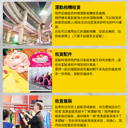
運動相機租賃
我們店鋪提供特價運動相機租賃服務。
我們擁有最新最強大的4K運動相機，可以租賃來
錄製您或家人/朋友在街頭度過美好時光的POV畫
面。
您也可以攜帶自己的運動相機，安裝在胸部、頭
部或身體上（只要不妨礙安全駕駛）。
租賃配件
駕駛時選擇我們各式各樣有趣又時尚的配件，讓
你在駕駛過程中增添些許風格！
選擇一副太陽眼鏡或有趣的帽子來為您的服裝增
添一些亮點，駕駛穿越城市。
租賃服裝
如果你沒有穿上超級英雄服裝，你怎麼能說自己
有過“真實超級英雄卡丁車體驗”呢！我們擁有各
種各樣的服裝，讓你擁有一個“真實超級英雄卡丁
車體驗”！對於所有超級英雄迷來說，別擔心，我
們有你想要的所有服裝！