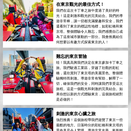
在東京觀光的最佳方式！
我們在這次卡丁車之旅中度過了美好的時
光！這是刺激和觀光的完美結合。我們的導
遊非常棒，讓一切都充滿樂趣和安全，我們
還看到了東京的標誌性地標，如彩虹橋和東
京塔。整個體驗令人難忘，我們感覺自己成
為了這座城市脈動的一部分。我會推薦給任
何想要以有趣方式探索東京的人！
難忘的東京冒險
哇！我真高興我們決定在東京參加卡丁車之
旅。我們駛過工業區，穿越了壯觀的彩虹
橋，還欣賞到了東京塔的美麗景色。整個體
驗獨特而刺激。導遊非常有幫助，解釋了一
切，確保我們的安全，同時讓我們享受這次
旅程。這是一個觀光和刺激的完美結合。如
果你想以新的方式體驗東京，這個旅程絕對
是必做的！
刺激的東京心臟之旅
強烈推薦！這個旅程帶我們遊覽了東京一些
最酷的地方。日落時分的彩虹橋和東京塔的
景色真是令人驚嘆。導遊非常友善，氣氛輕