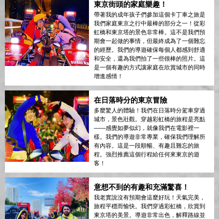
東京街頭的家庭樂趣！
帶著我的成年孩子們參加這個卡丁車之旅是
我們家庭東京之行中最棒的部分之一！從彩
虹橋和東京塔的景色非常棒。這不是我們預
期會一起做的事情，但最終成為了一個難忘
的經歷。我們的導遊確保每個人都感到舒適
和安全，還為我們拍了一些很棒的照片。這
是一個有趣的方式讓家庭在欣賞城市的同時
增進感情！
在日落時分的東京冒險
多麼驚人的體驗！我們在日落時分駕車穿過
城市，景色壯觀。穿越彩虹橋的旅程是亮點
——感覺如夢似幻，就像我們在電影裡一
樣。我們的導遊非常專業，確保我們理解所
有內容。這是一段順暢、有趣且難忘的旅
程。強烈推薦這個行程給任何來東京的遊
客！
意想不到的有趣和充滿驚喜！
我老實說沒有預期會這麼好玩！天氣完美，
旅程平穩而愉快。我們穿過彩虹橋，欣賞到
東京塔的美景。導遊非常出色，解釋路線並