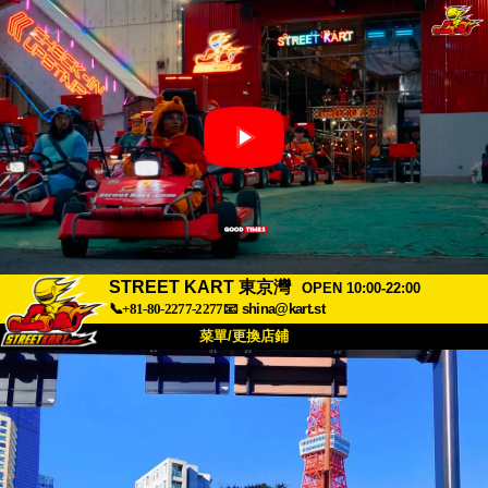
STREET KART 東京灣
OPEN 10:00-22:00
📞+81-80-2277-2277
📧
shina@kart.st
菜單/更換店鋪
首頁
關於
規格
價格
交通方式
顧客聲音
常見問題