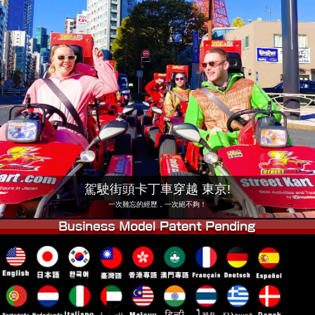
公司
預訂
更換店鋪
東京 品川 #1
東京 秋葉原 #1
東京 秋葉原 #2
東京 澀谷
東京 澀谷附店
東京灣
東京 淺草
大阪
沖繩
駕駛街頭卡丁車穿越 東京!
一次難忘的經歷，一次絕不夠！