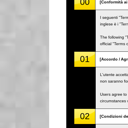
00
[Conformità ai
I seguenti "Term
inglese è i "Ter
The following "
official "Terms
01
[Accordo / Ag
L'utente accetta
non saranno for
Users agree to 
circumstances w
02
[Condizioni de