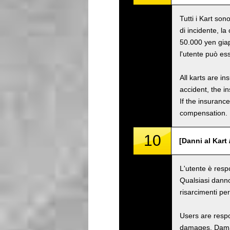
Tutti i Kart son
di incidente, l
50.000 yen giap
l'utente può es
All karts are i
accident, the i
If the insuranc
compensation.
10
[Danni al Kart
L'utente è resp
Qualsiasi danno
risarcimenti pe
Users are respo
damages. Damage