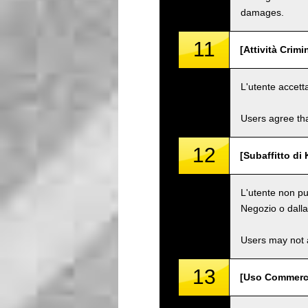
damages.
11
[Attività Crimi
L'utente accett
Users agree tha
12
[Subaffitto di 
L'utente non pu
Negozio o dalla 
Users may not a
13
[Uso Commerci