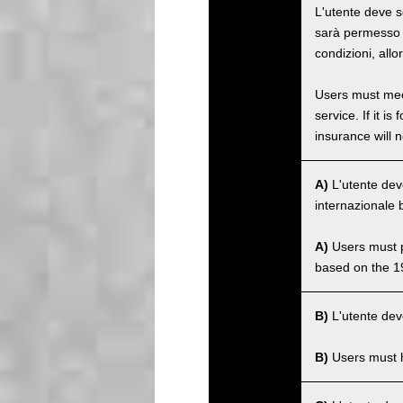
L'utente deve s
sarà permesso ut
condizioni, allo
Users must meet
service. If it 
insurance will n
A)
L'utente dev
internazionale 
A)
Users must po
based on the 1
B)
L'utente deve
B)
Users must ha