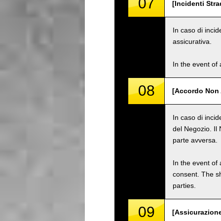
07
[Incidenti Stra
In caso di incid
assicurativa.
In the event of 
08
[Accordo Non 
In caso di inci
del Negozio. Il
parte avversa.
In the event of 
consent. The s
parties.
09
[Assicurazione