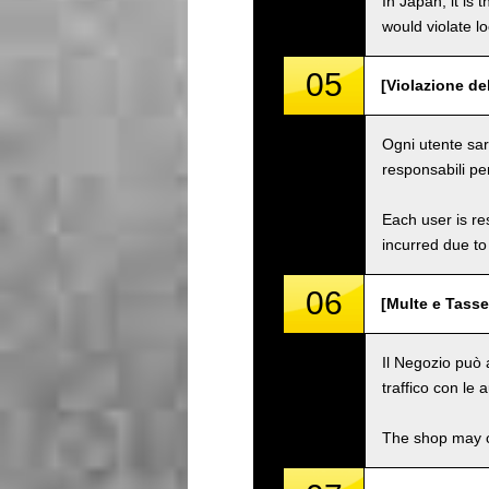
In Japan, it is 
would violate loc
05
[Violazione del
Ogni utente sarà
responsabili pe
Each user is res
incurred due to 
06
[Multe e Tasse
Il Negozio può a
traffico con le a
The shop may ch