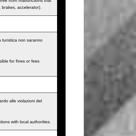
 free from malfunctions that
s, brakes, accelerator).
a turistica non saranno
ible for fines or fees
rdo alle violazioni del
ions with local authorities.