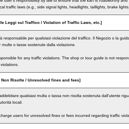
the user's responsibility by law to ensure that the kart is roadworthy and
al traffic laws (e.g., side signal lights, headlights, taillights, brake light
le Leggi sul Traffico / Violation of Traffic Laws, etc.]
 responsabile per qualsiasi violazione del traffico. Il Negozio o la guid
r multe o tasse sostenute dalla violazione.
ponsible for any traffic violations. The shop or tour guide is not respons
violations.
 Non Risolte / Unresolved fines and fees]
ddebitare qualsiasi multa o tassa non risolta sostenuta dall'utente rigua
utorità locali.
arge users for unresolved fines or fees incurred regarding traffic violat