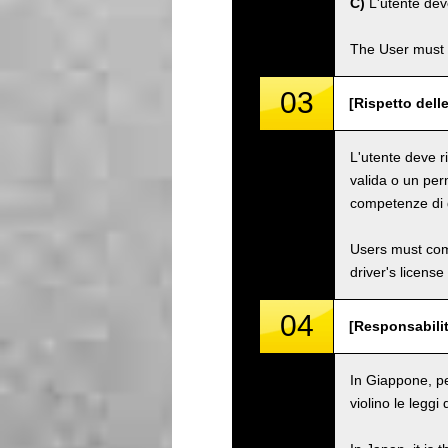
C)
L'utente dev
The User must 
03
[Rispetto dell
L'utente deve ri
valida o un per
competenze di g
Users must comp
driver's license
04
[Responsabilit
In Giappone, pe
violino le leggi 