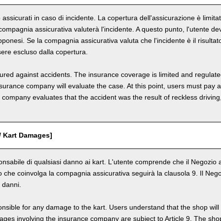
o assicurati in caso di incidente. La copertura dell'assicurazione è limi
a compagnia assicurativa valuterà l'incidente. A questo punto, l'utente d
ponesi. Se la compagnia assicurativa valuta che l'incidente è il risultat
sere escluso dalla copertura.
nsured against accidents. The insurance coverage is limited and regulate
nsurance company will evaluate the case. At this point, users must pay 
e company evaluates that the accident was the result of reckless drivin
 / Kart Damages]
onsabile di qualsiasi danno ai kart. L'utente comprende che il Negozio ad
 che coinvolga la compagnia assicurativa seguirà la clausola 9. Il Negozio
r danni.
nsible for any damage to the kart. Users understand that the shop will 
s involving the insurance company are subject to Article 9. The shop 