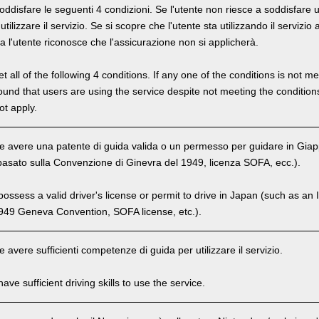
oddisfare le seguenti 4 condizioni. Se l'utente non riesce a soddisfare u
ilizzare il servizio. Se si scopre che l'utente sta utilizzando il servizi
ra l'utente riconosce che l'assicurazione non si applicherà.
 all of the following 4 conditions. If any one of the conditions is not m
is found that users are using the service despite not meeting the conditi
ot apply.
e avere una patente di guida valida o un permesso per guidare in Gia
basato sulla Convenzione di Ginevra del 1949, licenza SOFA, ecc.).
ssess a valid driver's license or permit to drive in Japan (such as an I
949 Geneva Convention, SOFA license, etc.).
 avere sufficienti competenze di guida per utilizzare il servizio.
ve sufficient driving skills to use the service.