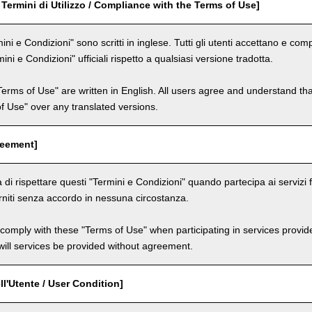
 Termini di Utilizzo / Compliance with the Terms of Use]
ini e Condizioni" sono scritti in inglese. Tutti gli utenti accettano e c
mini e Condizioni" ufficiali rispetto a qualsiasi versione tradotta.
Terms of Use" are written in English. All users agree and understand tha
 of Use" over any translated versions.
reement]
 di rispettare questi "Termini e Condizioni" quando partecipa ai servizi fo
niti senza accordo in nessuna circostanza.
comply with these "Terms of Use" when participating in services provid
ill services be provided without agreement.
ll'Utente / User Condition]