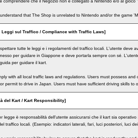
e comprendere che il Negozio non è collegato a Nintendo e/o al gioco '
understand that The Shop is unrelated to Nintendo and/or the game 'Ma
e Leggi sul Traffico / Compliance with Traffic Laws]
spettare tutte le leggi e i regolamenti del traffico locali. L'utente deve
messo per guidare in Giappone e deve portarla sempre con sé. L'utente
uida per guidare il kart.
ly with all local traffic laws and regulations. Users must possess and ca
 or permit to drive in Japan. Users must have sufficient driving skills to 
à del Kart / Kart Responsibility]
r legge è responsabilità dell'utente assicurarsi che il kart sia operativ
del traffico locali. (Esempio: indicatori laterali, fari, luci posteriori, luci d