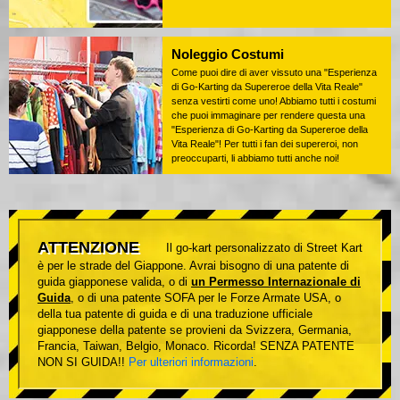
Noleggio Costumi
Come puoi dire di aver vissuto una "Esperienza
di Go-Karting da Supereroe della Vita Reale"
senza vestirti come uno! Abbiamo tutti i costumi
che puoi immaginare per rendere questa una
"Esperienza di Go-Karting da Supereroe della
Vita Reale"! Per tutti i fan dei supereroi, non
preoccuparti, li abbiamo tutti anche noi!
ATTENZIONE
Il go-kart personalizzato di Street Kart
è per le strade del Giappone. Avrai bisogno di una patente di
guida giapponese valida, o di
un Permesso Internazionale di
Guida
, o di una patente SOFA per le Forze Armate USA, o
della tua patente di guida e di una traduzione ufficiale
giapponese della patente se provieni da Svizzera, Germania,
Francia, Taiwan, Belgio, Monaco. Ricorda! SENZA PATENTE
NON SI GUIDA!!
Per ulteriori informazioni
.