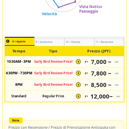
8 / Agosto
9 / Settembre
10 / Ottobre
11 / Novembre
Tempo
Tipo
Prezzo (JPY)
7,000 ~
10:30AM - 3PM
Early Bird Review Price!
JPY
/pax
¥
7,800 ~
4:30PM - 7:30PM
Early Bird Review Price!
JPY
/pax
¥
8,500 ~
8PM
Early Bird Review Price!
JPY
/pax
¥
12,000~
Standard
Regular Price
JPY
/pax
¥
Prezzo con Recensione / Prezzo di Prenotazione Anticipata con