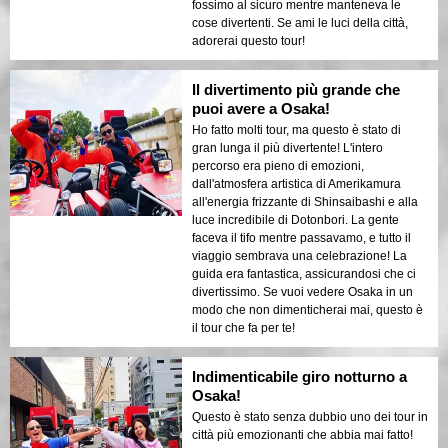
fossimo al sicuro mentre manteneva le
cose divertenti. Se ami le luci della città,
adorerai questo tour!
Il divertimento più grande che
puoi avere a Osaka!
Ho fatto molti tour, ma questo è stato di
gran lunga il più divertente! L'intero
percorso era pieno di emozioni,
dall'atmosfera artistica di Amerikamura
all'energia frizzante di Shinsaibashi e alla
luce incredibile di Dotonbori. La gente
faceva il tifo mentre passavamo, e tutto il
viaggio sembrava una celebrazione! La
guida era fantastica, assicurandosi che ci
divertissimo. Se vuoi vedere Osaka in un
modo che non dimenticherai mai, questo è
il tour che fa per te!
Indimenticabile giro notturno a
Osaka!
Questo è stato senza dubbio uno dei tour in
città più emozionanti che abbia mai fatto!