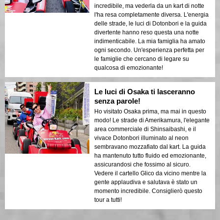
incredibile, ma vederla da un kart di notte
l'ha resa completamente diversa. L'energia
delle strade, le luci di Dotonbori e la guida
divertente hanno reso questa una notte
indimenticabile. La mia famiglia ha amato
ogni secondo. Un'esperienza perfetta per
le famiglie che cercano di legare su
qualcosa di emozionante!
Le luci di Osaka ti lasceranno
senza parole!
Ho visitato Osaka prima, ma mai in questo
modo! Le strade di Amerikamura, l'elegante
area commerciale di Shinsaibashi, e il
vivace Dotonbori illuminato al neon
sembravano mozzafiato dal kart. La guida
ha mantenuto tutto fluido ed emozionante,
assicurandosi che fossimo al sicuro.
Vedere il cartello Glico da vicino mentre la
gente applaudiva e salutava è stato un
momento incredibile. Consiglierò questo
tour a tutti!