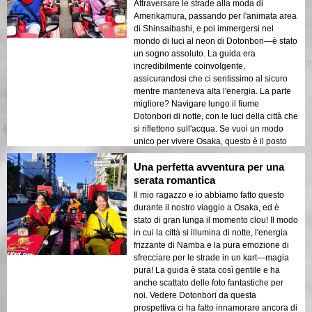
Attraversare le strade alla moda di
Amerikamura, passando per l'animata area
di Shinsaibashi, e poi immergersi nel
mondo di luci al neon di Dotonbori—è stato
un sogno assoluto. La guida era
incredibilmente coinvolgente,
assicurandosi che ci sentissimo al sicuro
mentre manteneva alta l'energia. La parte
migliore? Navigare lungo il fiume
Dotonbori di notte, con le luci della città che
si riflettono sull'acqua. Se vuoi un modo
unico per vivere Osaka, questo è il posto
giusto!
Una perfetta avventura per una
serata romantica
Il mio ragazzo e io abbiamo fatto questo
durante il nostro viaggio a Osaka, ed è
stato di gran lunga il momento clou! Il modo
in cui la città si illumina di notte, l'energia
frizzante di Namba e la pura emozione di
sfrecciare per le strade in un kart—magia
pura! La guida è stata così gentile e ha
anche scattato delle foto fantastiche per
noi. Vedere Dotonbori da questa
prospettiva ci ha fatto innamorare ancora di