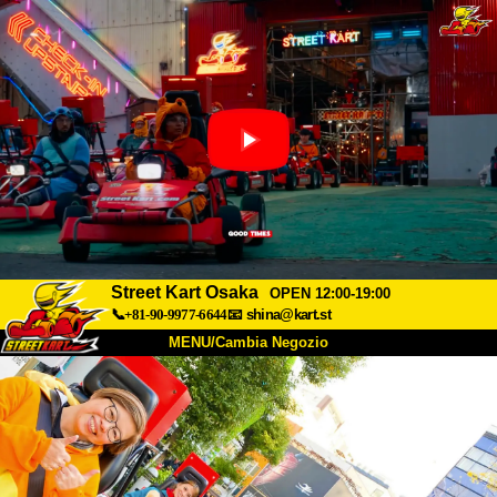
Street Kart Osaka
OPEN 12:00-19:00
📞+81-90-9977-6644
📧
shina@kart.st
MENU/Cambia Negozio
INIZIO
Chi Siamo
Specifiche
Prezzo
Accesso
Recensioni
FAQ