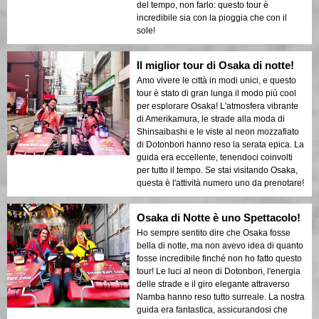
del tempo, non farlo: questo tour è
incredibile sia con la pioggia che con il
sole!
Il miglior tour di Osaka di notte!
Amo vivere le città in modi unici, e questo
tour è stato di gran lunga il modo più cool
per esplorare Osaka! L'atmosfera vibrante
di Amerikamura, le strade alla moda di
Shinsaibashi e le viste al neon mozzafiato
di Dotonbori hanno reso la serata epica. La
guida era eccellente, tenendoci coinvolti
per tutto il tempo. Se stai visitando Osaka,
questa è l'attività numero uno da prenotare!
Osaka di Notte è uno Spettacolo!
Ho sempre sentito dire che Osaka fosse
bella di notte, ma non avevo idea di quanto
fosse incredibile finché non ho fatto questo
tour! Le luci al neon di Dotonbori, l'energia
delle strade e il giro elegante attraverso
Namba hanno reso tutto surreale. La nostra
guida era fantastica, assicurandosi che