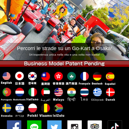
Azienda
Prenotazioni
Cambia Negozio
Tokyo Shinagawa
Tokyo Akihabara#1
Tokyo Akihabara#2
Tokyo Shibuya
Tokyo Shibuya Annex
Tokyo Bay
Percorri le strade su un Go-Kart a Osaka!
Tokyo Asakusa
Osaka
Un'esperienza unica nella vita e una volta non basta!
Okinawa