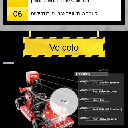
precauzioni di sicurezza del kart.
06
DIVERTITI DURANTE IL TUO TOUR!
Veicolo
9%