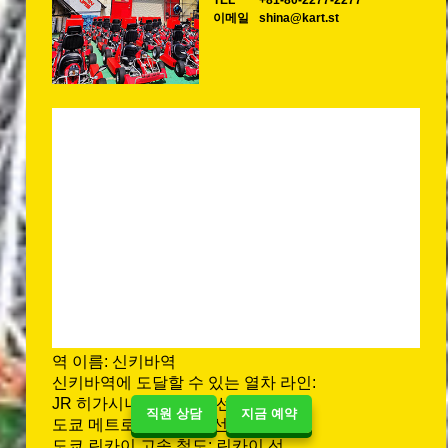
TEL
+81-80-2277-2277
이메일
shina@kart.st
역 이름: 신키바역
신키바역에 도달할 수 있는 열차 라인:
JR 히가시니혼: 게이요 선
직원 상담
지금 예약
도쿄 메트로: 유라쿠초 선
도쿄 린카이 고속 철도: 린카이 선