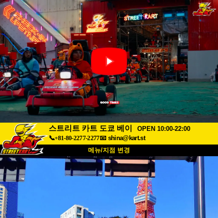
스트리트 카트 도쿄 베이
OPEN 10:00-22:00
📞+81-80-2277-2277
📧
shina@kart.st
메뉴/지점 변경
최상단
소개
사양
가격
접근성
고객 리뷰
자주 묻는 질문