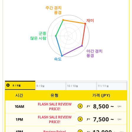
8 / 8월
9 / 9월
10 / 10월
11 / 11월
시간
유형
가격 (JPY)
FLASH SALE REVIEW
8,500 ~
10AM
JPY
/pax
¥
PRICE!
FLASH SALE REVIEW
7,500 ~
1PM
JPY
/pax
¥
PRICE!
12,000 ~
4PM
Review Price!
JPY
/pax