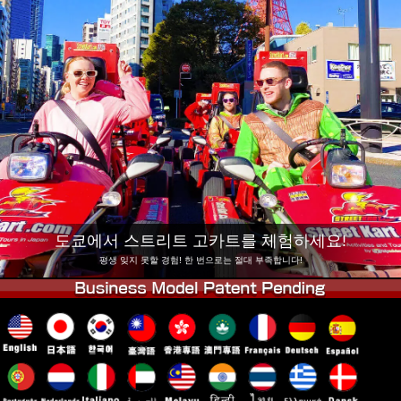
회사 정보
예약
지점 변경
도쿄 시나가와 #1
도쿄 아키하바라#1
도쿄 아키하바라#2
도쿄 시부야
도쿄 시부야 애넥스
도쿄 베이
도쿄 아사쿠사
오사카
오키나와
도쿄에서 스트리트 고카트를 체험하세요!
평생 잊지 못할 경험! 한 번으로는 절대 부족합니다!