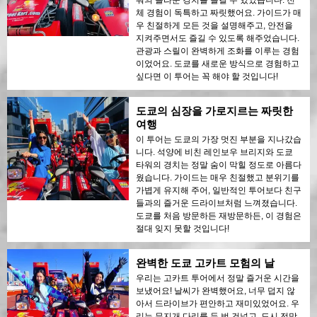
체 경험이 독특하고 짜릿했어요. 가이드가 매
우 친절하게 모든 것을 설명해주고, 안전을
지켜주면서도 즐길 수 있도록 해주었습니다.
관광과 스릴이 완벽하게 조화를 이루는 경험
이었어요. 도쿄를 새로운 방식으로 경험하고
싶다면 이 투어는 꼭 해야 할 것입니다!
도쿄의 심장을 가로지르는 짜릿한
여행
이 투어는 도쿄의 가장 멋진 부분을 지나갔습
니다. 석양에 비친 레인보우 브리지와 도쿄
타워의 경치는 정말 숨이 막힐 정도로 아름다
웠습니다. 가이드는 매우 친절했고 분위기를
가볍게 유지해 주어, 일반적인 투어보다 친구
들과의 즐거운 드라이브처럼 느껴졌습니다.
도쿄를 처음 방문하든 재방문하든, 이 경험은
절대 잊지 못할 것입니다!
완벽한 도쿄 고카트 모험의 날
우리는 고카트 투어에서 정말 즐거운 시간을
보냈어요! 날씨가 완벽했어요, 너무 덥지 않
아서 드라이브가 편안하고 재미있었어요. 우
리는 무지개 다리를 두 번 건넜고, 도시 전망