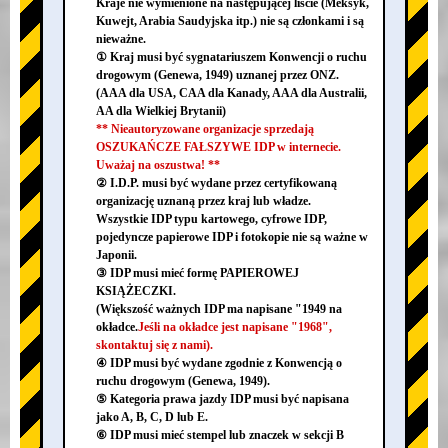
Kraje nie wymienione na następującej liście (Meksyk,
Kuwejt, Arabia Saudyjska itp.) nie są członkami i są
nieważne.
① Kraj musi być sygnatariuszem Konwencji o ruchu
drogowym (Genewa, 1949) uznanej przez ONZ.
(AAA dla USA, CAA dla Kanady, AAA dla Australii,
AA dla Wielkiej Brytanii)
** Nieautoryzowane organizacje sprzedają
OSZUKAŃCZE FAŁSZYWE IDP w internecie.
Uważaj na oszustwa! **
② I.D.P. musi być wydane przez certyfikowaną
organizację uznaną przez kraj lub władze.
Wszystkie IDP typu kartowego, cyfrowe IDP,
pojedyncze papierowe IDP i fotokopie nie są ważne w
Japonii.
③ IDP musi mieć formę PAPIEROWEJ
KSIĄŻECZKI.
(Większość ważnych IDP ma napisane "1949 na
okładce.
Jeśli na okładce jest napisane "1968",
skontaktuj się z nami).
④ IDP musi być wydane zgodnie z Konwencją o
ruchu drogowym (Genewa, 1949).
⑤ Kategoria prawa jazdy IDP musi być napisana
jako A, B, C, D lub E.
⑥ IDP musi mieć stempel lub znaczek w sekcji B