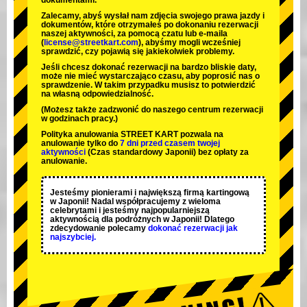
dokumentami.
Zalecamy, abyś wysłał nam zdjęcia swojego prawa jazdy i
dokumentów, które otrzymałeś po dokonaniu rezerwacji
naszej aktywności, za pomocą czatu lub e-maila
(
license@streetkart.com
), abyśmy mogli wcześniej
sprawdzić, czy pojawią się jakiekolwiek problemy.
Jeśli chcesz dokonać rezerwacji na bardzo bliskie daty,
może nie mieć wystarczająco czasu, aby poprosić nas o
sprawdzenie. W takim przypadku musisz to potwierdzić
na własną odpowiedzialność.
(Możesz także zadzwonić do naszego centrum rezerwacji
w godzinach pracy.)
Polityka anulowania STREET KART pozwala na
anulowanie tylko do
7 dni przed czasem twojej
aktywności
(Czas standardowy Japonii) bez opłaty za
anulowanie.
Jesteśmy
pionierami
i
największą firmą kartingową
w Japonii! Nadal współpracujemy z
wieloma
celebrytami
i jesteśmy
najpopularniejszą
aktywnością
dla podróżnych w Japonii! Dlatego
zdecydowanie polecamy
dokonać rezerwacji jak
najszybciej.