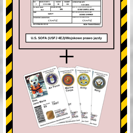
U.S. SOFA (USFJ 4EJ)/Wojskowe prawo jazdy
+