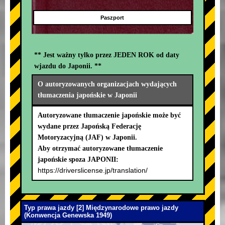
Paszport
** Jest ważny tylko przez JEDEN ROK od daty
wjazdu do Japonii. **
O autoryzowanych organizacjach wydających
tłumaczenia japońskie w Japonii
Autoryzowane tłumaczenie japońskie może być
wydane przez Japońską Federację
Motoryzacyjną (JAF) w Japonii.
Aby otrzymać autoryzowane tłumaczenie
japońskie spoza JAPONII:
https://driverslicense.jp/translation/
Typ prawa jazdy [2] Międzynarodowe prawo jazdy
(Konwencja Genewska 1949)