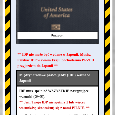
Paszport
** IDP nie może być wydane w Japonii. Musisz
uzyskać IDP w swoim kraju pochodzenia PRZED
przyjazdem do Japonii **
Międzynarodowe prawo jazdy (IDP) ważne w
Japonii
IDP musi spełniać WSZYSTKIE następujące
warunki (①~⑦).
** Jeśli Twoje IDP nie spełnia 1 lub więcej
warunków, skontaktuj się z nami PILNIE. **