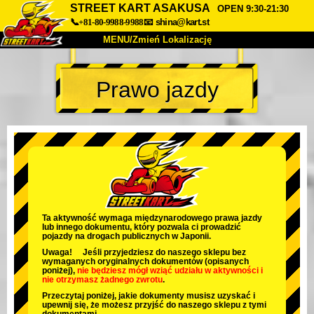
STREET KART ASAKUSA
OPEN 9:30-21:30
📞+81-80-9988-9988
📧
shina@kart.st
MENU/Zmień Lokalizację
TOP
Prawo jazdy
O nas
Specyfikacja
Cena
Dojazd
Opinie
FAQ
Firma
Rezerwacja
Zmień Lokalizację
Tokyo Shinagawa
Tokyo Akihabara#1
Tokyo Akihabara#2
Tokyo Shibuya
Ta aktywność wymaga międzynarodowego prawa jazdy
lub innego dokumentu, który pozwala ci prowadzić
Tokyo Shibuya Annex
Tokyo Bay
pojazdy na drogach publicznych w Japonii.
Uwaga! Jeśli przyjedziesz do naszego sklepu bez
Tokyo Asakusa
Osaka
wymaganych oryginalnych dokumentów (opisanych
poniżej),
nie będziesz mógł wziąć udziału w aktywności
i
nie otrzymasz żadnego zwrotu
.
Okinawa
Przeczytaj poniżej, jakie dokumenty musisz uzyskać i
upewnij się, że możesz przyjść do naszego sklepu z tymi