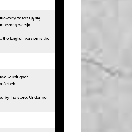
kownicy zgadzają się i
łumaczoną wersją.
t the English version is the
ctwa w usługach
nościach.
ed by the store. Under no