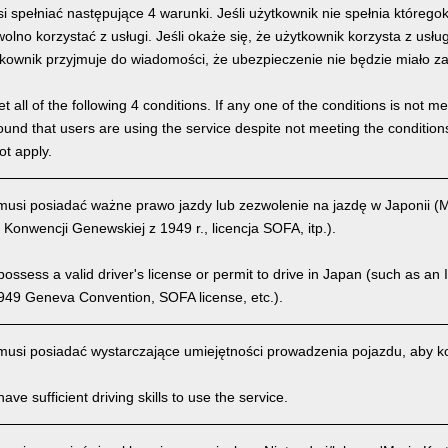
 spełniać następujące 4 warunki. Jeśli użytkownik nie spełnia którego
olno korzystać z usługi. Jeśli okaże się, że użytkownik korzysta z usł
kownik przyjmuje do wiadomości, że ubezpieczenie nie będzie miało z
 all of the following 4 conditions. If any one of the conditions is not m
is found that users are using the service despite not meeting the conditi
ot apply.
usi posiadać ważne prawo jazdy lub zezwolenie na jazdę w Japonii 
 Konwencji Genewskiej z 1949 r., licencja SOFA, itp.).
ssess a valid driver's license or permit to drive in Japan (such as an I
949 Geneva Convention, SOFA license, etc.).
usi posiadać wystarczające umiejętności prowadzenia pojazdu, aby kor
ve sufficient driving skills to use the service.