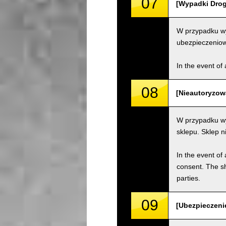
07
[Wypadki Drogo
W przypadku wy
ubezpieczenio
In the event of 
08
[Nieautoryzow
W przypadku wy
sklepu. Sklep 
In the event of 
consent. The s
parties.
09
[Ubezpieczenie