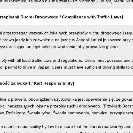
usi rozumieć, że sklep nie ma związku z Nintendo i/lub grą 'Mario Kart
rzepisami Ruchu Drogowego / Compliance with Traffic Laws]
i przestrzegać wszystkich lokalnych przepisów ruchu drogowego i regu
prawo jazdy lub zezwolenie na jazdę w Japonii i musi je zawsze przy 
wystarczające umiejętności prowadzenia, aby prowadzić gokart.
ly with all local traffic laws and regulations. Users must possess and ca
 or permit to drive in Japan. Users must have sufficient driving skills to 
ość za Gokart / Kart Responsibility]
nie z prawem, obowiązkiem użytkownika jest upewnienie się, że gokart
kcji naruszających lokalne przepisy ruchu drogowego. (Przykład: Boczn
, Reflektory, Światła tylne, Światła hamowania, hamulce, przyspiesze
the user's responsibility by law to ensure that the kart is roadworthy and