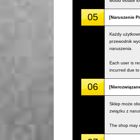
would violate loc
05
[Naruszenie Pr
Każdy użytkown
przewodnik wyc
naruszenia.
Each user is res
incurred due to 
06
[Nierozwiązane
Sklep może obc
związku z naru
The shop may ch