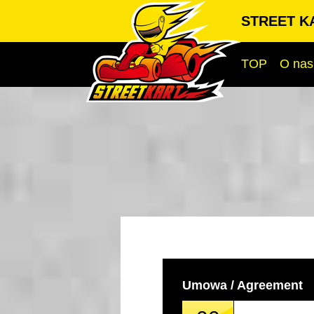
STREET KA
TOP
O nas
Umowa / Agreement