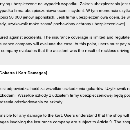
rty są ubezpieczone na wypadek wypadku. Zakres ubezpieczenia jest o
padku firma ubezpieczeniowa oceni incydent. W tym momencie użytkow
ości 50 000 jenów japońskich. Jeśli firma ubezpieczeniowa oceni, że 
azdy, użytkownik może zostać pozbawiony ochrony ubezpieczeniowej.
nsured against accidents. The insurance coverage is limited and regulate
nsurance company will evaluate the case. At this point, users must pay 
e company evaluates that the accident was the result of reckless drivin
Gokarta / Kart Damages]
osi odpowiedzialność za wszelkie uszkodzenia gokartów. Użytkownik ro
szkodami. Wszelkie szkody z udziałem firmy ubezpieczeniowej będą pod
odzenia odszkodowania za szkody.
nsible for any damage to the kart. Users understand that the shop will 
s involving the insurance company are subject to Article 9. The shop 