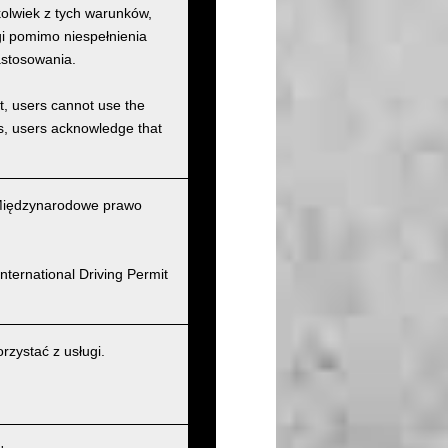
kolwiek z tych warunków,
ugi pomimo niespełnienia
astosowania.
et, users cannot use the
ons, users acknowledge that
(Międzynarodowe prawo
nternational Driving Permit
zystać z usługi.