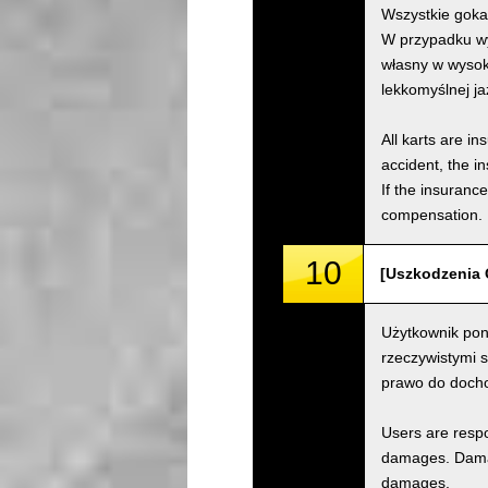
Wszystkie goka
W przypadku wy
własny w wysok
lekkomyślnej j
All karts are i
accident, the i
If the insuranc
compensation.
10
[Uszkodzenia 
Użytkownik pon
rzeczywistymi 
prawo do doch
Users are respo
damages. Damage
damages.