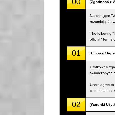
00
[Zgodność z W
Następujące "W
rozumieją, że w
The following "
official "Terms
01
[Umowa / Agr
Użytkownik zga
świadczonych p
Users agree to 
circumstances w
02
[Warunki Użyt