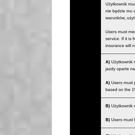
Użytkownik musi
nie będzie mu w
warunków, użyt
Users must meet
service. If it 
insurance will n
A)
Użytkownik m
jazdy oparte na
A)
Users must po
based on the 1
B)
Użytkownik m
B)
Users must ha