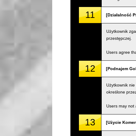
11
[Działalność P
Użytkownik zgad
przestępczej.
Users agree tha
12
[Podnajem Gok
Użytkownik nie
określone przez
Users may not a
13
[Użycie Komer