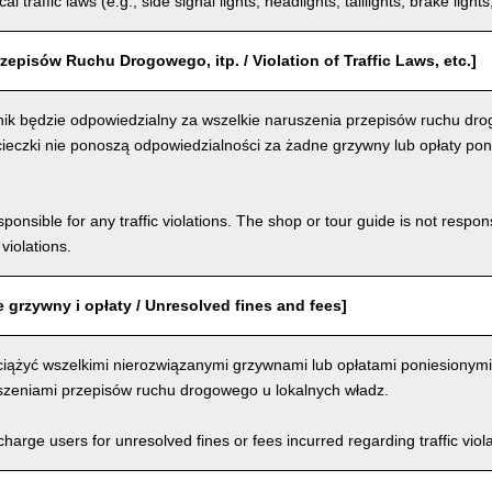
al traffic laws (e.g., side signal lights, headlights, taillights, brake light
zepisów Ruchu Drogowego, itp. / Violation of Traffic Laws, etc.]
ik będzie odpowiedzialny za wszelkie naruszenia przepisów ruchu dro
ieczki nie ponoszą odpowiedzialności za żadne grzywny lub opłaty pon
ponsible for any traffic violations. The shop or tour guide is not respons
violations.
 grzywny i opłaty / Unresolved fines and fees]
iążyć wszelkimi nierozwiązanymi grzywnami lub opłatami poniesionymi
szeniami przepisów ruchu drogowego u lokalnych władz.
arge users for unresolved fines or fees incurred regarding traffic violat