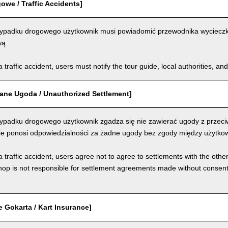
we / Traffic Accidents]
padku drogowego użytkownik musi powiadomić przewodnika wycieczki, 
wą.
a traffic accident, users must notify the tour guide, local authorities, 
ane Ugoda / Unauthorized Settlement]
padku drogowego użytkownik zgadza się nie zawierać ugody z przeci
nie ponosi odpowiedzialności za żadne ugody bez zgody między użytkow
a traffic accident, users agree not to agree to settlements with the othe
hop is not responsible for settlement agreements made without consen
 Gokarta / Kart Insurance]