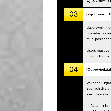
C)
Użytkownik m
03
[Zgodność z P
Użytkownik mus
posiadać ważne 
musi posiadać 
Users must comp
driver's license
04
[Odpowiedzialn
W Japonii, zgod
żadnych dysfun
kierunkowskazów
In Japan, it is 