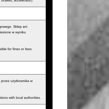
s, brakes, accelerator).
gowego. Sklep ani
iesione w wyniku
ible for fines or fees
 przez użytkownika w
ions with local authorities.