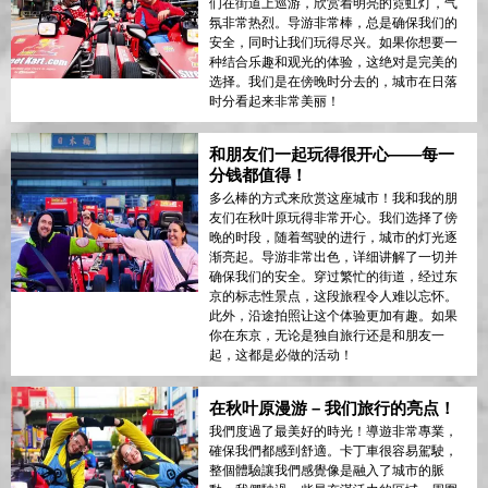
们在街道上巡游，欣赏着明亮的霓虹灯，气
氛非常热烈。导游非常棒，总是确保我们的
安全，同时让我们玩得尽兴。如果你想要一
种结合乐趣和观光的体验，这绝对是完美的
选择。我们是在傍晚时分去的，城市在日落
时分看起来非常美丽！
和朋友们一起玩得很开心——每一
分钱都值得！
多么棒的方式来欣赏这座城市！我和我的朋
友们在秋叶原玩得非常开心。我们选择了傍
晚的时段，随着驾驶的进行，城市的灯光逐
渐亮起。导游非常出色，详细讲解了一切并
确保我们的安全。穿过繁忙的街道，经过东
京的标志性景点，这段旅程令人难以忘怀。
此外，沿途拍照让这个体验更加有趣。如果
你在东京，无论是独自旅行还是和朋友一
起，这都是必做的活动！
在秋叶原漫游 – 我们旅行的亮点！
我們度過了最美好的時光！導遊非常專業，
確保我們都感到舒適。卡丁車很容易駕駛，
整個體驗讓我們感覺像是融入了城市的脈