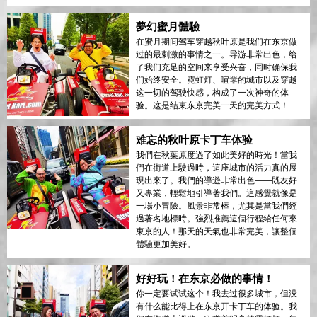
夢幻蜜月體驗
在蜜月期间驾车穿越秋叶原是我们在东京做
过的最刺激的事情之一。导游非常出色，给
了我们充足的空间来享受兴奋，同时确保我
们始终安全。霓虹灯、喧嚣的城市以及穿越
这一切的驾驶快感，构成了一次神奇的体
验。这是结束东京完美一天的完美方式！
难忘的秋叶原卡丁车体验
我們在秋葉原度過了如此美好的時光！當我
們在街道上駛過時，這座城市的活力真的展
現出來了。我們的導遊非常出色——既友好
又專業，輕鬆地引導著我們。這感覺就像是
一場小冒險。風景非常棒，尤其是當我們經
過著名地標時。強烈推薦這個行程給任何來
東京的人！那天的天氣也非常完美，讓整個
體驗更加美好。
好好玩！在东京必做的事情！
你一定要试试这个！我去过很多城市，但没
有什么能比得上在东京开卡丁车的体验。我