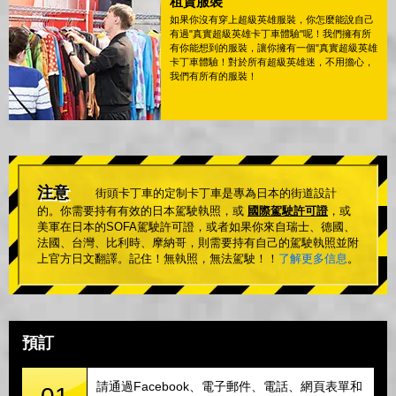
租賃服裝
如果你沒有穿上超級英雄服裝，你怎麼能說自己
有過"真實超級英雄卡丁車體驗"呢！我們擁有所
有你能想到的服裝，讓你擁有一個"真實超級英雄
卡丁車體驗！對於所有超級英雄迷，不用擔心，
我們有所有的服裝！
注意
街頭卡丁車的定制卡丁車是專為日本的街道設計
的。你需要持有有效的日本駕駛執照，或
國際駕駛許可證
，或
美軍在日本的SOFA駕駛許可證，或者如果你來自瑞士、德國、
法國、台灣、比利時、摩納哥，則需要持有自己的駕駛執照並附
上官方日文翻譯。記住！無執照，無法駕駛！！
了解更多信息
。
預訂
請通過Facebook、電子郵件、電話、網頁表單和