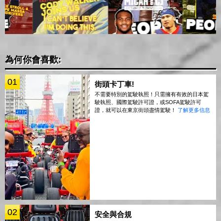
為何你會喜歡:
01
街頭卡丁車!
不需要特別的駕駛執照！只需擁有有效的日本駕
駛執照、國際駕駛許可證，或SOFA駕駛許可
證，就可以在東京街頭盡情駕駛！
了解更多信息
02
安全與合規