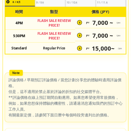
8 / 8月
9 / 9月
10 / 10月
11 / 11月
時間
類型
價格 (JPY)
FLASH SALE REVIEW
7,000 ~
4PM
JPY
/pax
¥
PRICE!
FLASH SALE REVIEW
7,000 ~
5:30PM
JPY
/pax
¥
PRICE!
15,000~
Standard
Regular Price
JPY
/pax
¥
評論價格 / 早期預訂評論價格 / 當您計劃分享您的體驗時適用評論價
格。
但是，這不適用於禁止基於評論的折扣的社交媒體平台。
**評論價格在線上預訂期間自動應用。如果您希望使用常規價格，
例如，如果您想保持體驗的機密性，請通過消息通知我們的預訂中心
工作人員。
有關最新定價，請參閱下面日曆中每個時段旁邊列出的價格。