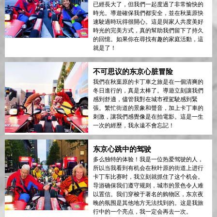
已經長大了，但我們一起度過了非常愉快的
時光。導遊確保我們都安全，並在秋葉原快
速駛過時玩得很開心。這是與家人共度美好
時光的完美方式，真的幫助我們留下了持久
的回憶。如果你在尋找有趣的家庭活動，這
就是了！
不可思议的东京心脏冒险
我們在秋葉原的卡丁車之旅是在一個清爽的
冬日進行的，真是太棒了。導遊立刻讓我們
感到舒適，儘管我對在城市裡駕駛感到緊
張。繁忙街道的景象和聲音，加上卡丁車的
刺激，讓我們感覺像是在拍電影。這是一生
一次的經歷，我永遠不會忘記！
东京心跳中的驾驶
多么独特的体验！我是一位热爱驾驶的人，
所以当我看到有机会在秋叶原的街道上进行
卡丁车比赛时，我立刻就抓住了这个机会。
导游确保我们遵守规则，城市的景色令人难
以置信。我们穿梭于著名的购物区，东京夜
晚的氛围是其他地方无法找到的。这是我旅
行中的一个亮点，我一定会再去一次。