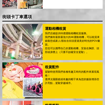
街頭卡丁車選項
運動相機租賃
我們店鋪提供特價運動相機租賃服務。
我們擁有最新最強大的4K運動相機，可以租賃來
錄製您或家人/朋友在街頭度過美好時光的POV畫
面。
您也可以攜帶自己的運動相機，安裝在胸部、頭
部或身體上（只要不妨礙安全駕駛）。
租賃配件
駕駛時使用我們各種有趣又時尚的配件來展現風
格！
選擇太陽眼鏡或有趣的帽子來為您的服裝增添些
許亮點，駕駛穿越城市。