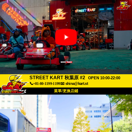
STREET KART 秋葉原 #2
OPEN 10:00-22:00
📞+81-80-1199-1199
📧
shina@kart.st
菜單/更換店鋪
首頁
關於
規格
價格
交通方式
顧客聲音
常見問題