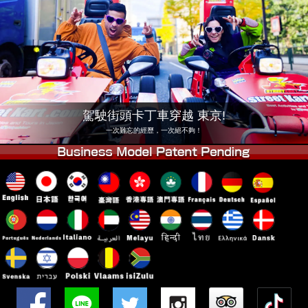
公司
預訂
更換店鋪
東京品川 #1
東京秋葉原#1
東京秋葉原#2
東京澀谷
東京澀谷附屬
東京灣
駕駛街頭卡丁車穿越 東京!
東京淺草
大阪
一次難忘的經歷，一次絕不夠！
沖繩