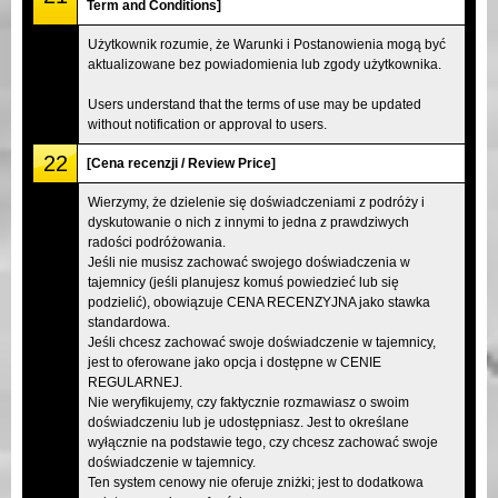
Term and Conditions]
Użytkownik rozumie, że Warunki i Postanowienia mogą być
aktualizowane bez powiadomienia lub zgody użytkownika.
Users understand that the terms of use may be updated
without notification or approval to users.
22
[Cena recenzji / Review Price]
Wierzymy, że dzielenie się doświadczeniami z podróży i
dyskutowanie o nich z innymi to jedna z prawdziwych
radości podróżowania.
Jeśli nie musisz zachować swojego doświadczenia w
tajemnicy (jeśli planujesz komuś powiedzieć lub się
podzielić), obowiązuje CENA RECENZYJNA jako stawka
standardowa.
Jeśli chcesz zachować swoje doświadczenie w tajemnicy,
jest to oferowane jako opcja i dostępne w CENIE
REGULARNEJ.
Nie weryfikujemy, czy faktycznie rozmawiasz o swoim
doświadczeniu lub je udostępniasz. Jest to określane
wyłącznie na podstawie tego, czy chcesz zachować swoje
doświadczenie w tajemnicy.
Ten system cenowy nie oferuje zniżki; jest to dodatkowa