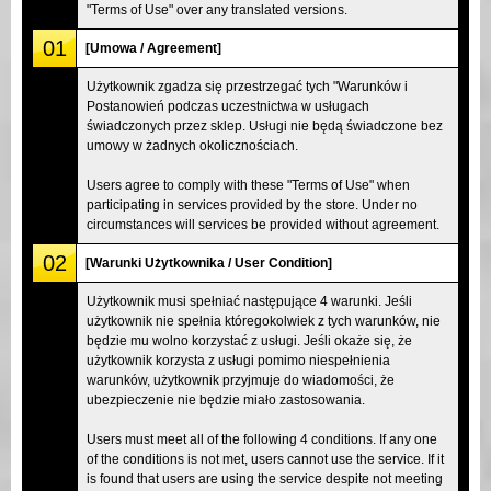
"Terms of Use" over any translated versions.
01
[Umowa / Agreement]
Użytkownik zgadza się przestrzegać tych "Warunków i
Postanowień podczas uczestnictwa w usługach
świadczonych przez sklep. Usługi nie będą świadczone bez
umowy w żadnych okolicznościach.
Users agree to comply with these "Terms of Use" when
participating in services provided by the store. Under no
circumstances will services be provided without agreement.
02
[Warunki Użytkownika / User Condition]
Użytkownik musi spełniać następujące 4 warunki. Jeśli
użytkownik nie spełnia któregokolwiek z tych warunków, nie
będzie mu wolno korzystać z usługi. Jeśli okaże się, że
użytkownik korzysta z usługi pomimo niespełnienia
warunków, użytkownik przyjmuje do wiadomości, że
ubezpieczenie nie będzie miało zastosowania.
Users must meet all of the following 4 conditions. If any one
of the conditions is not met, users cannot use the service. If it
is found that users are using the service despite not meeting