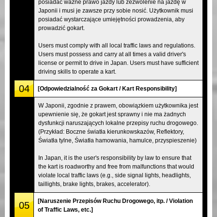
posiadać ważne prawo jazdy lub zezwolenie na jazdę w
Japonii i musi je zawsze przy sobie nosić. Użytkownik musi
posiadać wystarczające umiejętności prowadzenia, aby
prowadzić gokart.
Users must comply with all local traffic laws and regulations.
Users must possess and carry at all times a valid driver's
license or permit to drive in Japan. Users must have sufficient
driving skills to operate a kart.
04
[Odpowiedzialność za Gokart / Kart Responsibility]
W Japonii, zgodnie z prawem, obowiązkiem użytkownika jest
upewnienie się, że gokart jest sprawny i nie ma żadnych
dysfunkcji naruszających lokalne przepisy ruchu drogowego.
(Przykład: Boczne światła kierunkowskazów, Reflektory,
Światła tylne, Światła hamowania, hamulce, przyspieszenie)
In Japan, it is the user's responsibility by law to ensure that
the kart is roadworthy and free from malfunctions that would
violate local traffic laws (e.g., side signal lights, headlights,
taillights, brake lights, brakes, accelerator).
[Naruszenie Przepisów Ruchu Drogowego, itp. / Violation
05
of Traffic Laws, etc.]