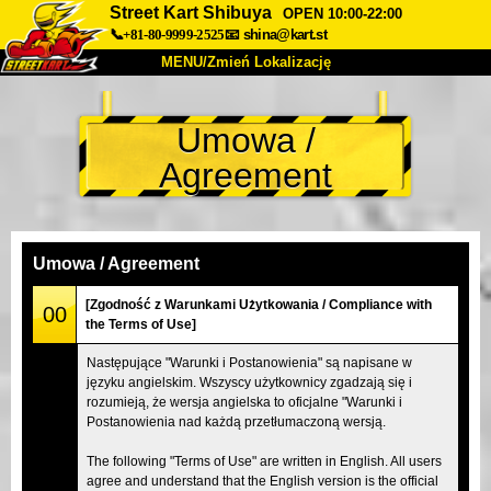
Street Kart Shibuya
OPEN 10:00-22:00
📞+81-80-9999-2525
📧
shina@kart.st
MENU/Zmień Lokalizację
TOP
Umowa /
O nas
Specyfikacja
Cena
Agreement
Dojazd
Opinie
FAQ
Firma
Rezerwacja
Zmień Lokalizację
Umowa / Agreement
Tokyo Shinagawa
Tokyo Akihabara#1
[Zgodność z Warunkami Użytkowania / Compliance with
00
the Terms of Use]
Tokyo Akihabara#2
Tokyo Shibuya
Następujące "Warunki i Postanowienia" są napisane w
Tokyo Shibuya Annex
Tokyo Bay
języku angielskim. Wszyscy użytkownicy zgadzają się i
rozumieją, że wersja angielska to oficjalne "Warunki i
Tokyo Asakusa
Osaka
Postanowienia nad każdą przetłumaczoną wersją.
Okinawa
The following "Terms of Use" are written in English. All users
agree and understand that the English version is the official