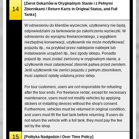
[Zwrot Gokartów w Oryginalnym Stanie i z Pełnymi
14
Zbiornikami / Return Karts in Original Status, and Full
Tanks]
W odniesieniu do klientów wycieczek, użytkownicy nie będą
odpowiedzialni za tankowanie po zakończeniu wycieczki. W
odniesieniu do wynajmu freelancerskiego, z wyjątkiem
niezbędnej konserwacji, użytkownik nie może modyfikować
pojazdu itp., na przykład przez naklejanie naklejek lub
instalowanie urządzeń itp., bez zgody sklepu. Ponadto
pojazd itp. musi zostać zwrócony w oryginalnym stanie, a
użytkownik musi zatankować zbiornik paliwa przed zwrotem.
Jeśli użytkownik nie zwróci pojazdu z pełnym zbiornikiem,
musi zapłacić opłatę ustaloną przez sklep.
For tour customers, users are not responsible for refueling
after the tour ends. For freelance rental, except for necessary
maintenance, users must not modify vehicles by applying
stickers or installing devices without the shop's consent.
Furthermore, vehicles must be returned in original condition,
and users must fill the fuel tank before returning. If users do
not return the vehicle with a full tank, they must pay the fee
set by the shop.
15
[Polityka Nadgodzin / Over Time Policy]