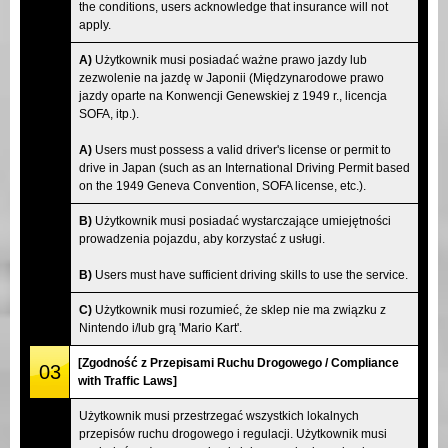
the conditions, users acknowledge that insurance will not
apply.
A)
Użytkownik musi posiadać ważne prawo jazdy lub
zezwolenie na jazdę w Japonii (Międzynarodowe prawo
jazdy oparte na Konwencji Genewskiej z 1949 r., licencja
SOFA, itp.).
A)
Users must possess a valid driver's license or permit to
drive in Japan (such as an International Driving Permit based
on the 1949 Geneva Convention, SOFA license, etc.).
B)
Użytkownik musi posiadać wystarczające umiejętności
prowadzenia pojazdu, aby korzystać z usługi.
B)
Users must have sufficient driving skills to use the service.
C)
Użytkownik musi rozumieć, że sklep nie ma związku z
Nintendo i/lub grą 'Mario Kart'.
[Zgodność z Przepisami Ruchu Drogowego / Compliance
03
with Traffic Laws]
Użytkownik musi przestrzegać wszystkich lokalnych
przepisów ruchu drogowego i regulacji. Użytkownik musi