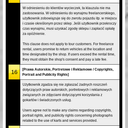
W odniesieniu do klientów wycieczek, ta klauzula nie ma
zastosowania. W odniesieniu do wynajmu freelancerskiego,
użytkownik zobowiązuje się do zwrotu pojazdu itp. w miejscu
i czasie określonym przez sklep. Jeśli użytkownik przekroczy
czas wynajmu, musi uzyskać zgodę sklepu i zapłacić opłatę
za opóźnienie.
This clause does not apply to tour customers. For freelance
rental, users promise to return vehicles at the location and
time designated by the shop. If users exceed the rental time,
they must obtain the shop's consent and pay a late fee.
[Prawa Autorskie, Portretowe i Reklamowe / Copyrights,
16
Portrait and Publicity Rights]
Użytkownik zgadza się nie zgłaszać żadnych roszczeń
dotyczących praw autorskich, portretowych i reklamowych
związanych ze zdjęciami dotyczącymi korzystania z
gokartów i świadczonych usług.
Users agree not to make any claims regarding copyrights,
portrait rights, and publicity rights concerning photographs
related to the use of karts and services provided.