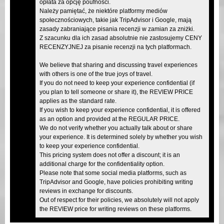
opłata za opcję poufności.
Należy pamiętać, że niektóre platformy mediów
społecznościowych, takie jak TripAdvisor i Google, mają
zasady zabraniające pisania recenzji w zamian za zniżki.
Z szacunku dla ich zasad absolutnie nie zastosujemy CENY
RECENZYJNEJ za pisanie recenzji na tych platformach.
We believe that sharing and discussing travel experiences
with others is one of the true joys of travel.
If you do not need to keep your experience confidential (if
you plan to tell someone or share it), the REVIEW PRICE
applies as the standard rate.
If you wish to keep your experience confidential, it is offered
as an option and provided at the REGULAR PRICE.
We do not verify whether you actually talk about or share
your experience. It is determined solely by whether you wish
to keep your experience confidential.
This pricing system does not offer a discount; it is an
additional charge for the confidentiality option.
Please note that some social media platforms, such as
TripAdvisor and Google, have policies prohibiting writing
reviews in exchange for discounts.
Out of respect for their policies, we absolutely will not apply
the REVIEW price for writing reviews on these platforms.