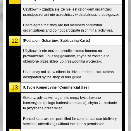
Użytkownik zgadza się, że nie jest członkiem organizacji
przestępczej ani nie uczestniczy w działalności przestępczej.
Users agree that they are not members of criminal
organizations and do not participate in criminal activities.
12
[Podnajem Gokartów / Subleasing Karts]
Użytkownik nie może pozwolić nikomu innemu na
prowadzenie lub jazdę gokartem, chyba że zostanie to
określone przez sklep lub przewodnika wycieczki.
Users may not allow others to drive or ride the kart unless
designated by the shop or tour guide.
13
[Użycie Komercyjne / Commercial Use]
Gokarty, gdy są wynajęte, nie mogą być używane
komercyjnie (usługa kurierska, reklama), chyba że zostanie
to przyznane przez sklep.
Rented karts are not permitted for commercial use (delivery
services, advertising) without the shop's permission.