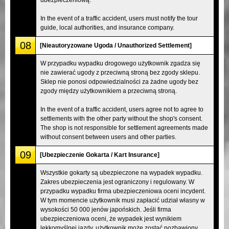
In the event of a traffic accident, users must notify the tour
guide, local authorities, and insurance company.
08
[Nieautoryzowane Ugoda / Unauthorized Settlement]
W przypadku wypadku drogowego użytkownik zgadza się
nie zawierać ugody z przeciwną stroną bez zgody sklepu.
Sklep nie ponosi odpowiedzialności za żadne ugody bez
zgody między użytkownikiem a przeciwną stroną.
In the event of a traffic accident, users agree not to agree to
settlements with the other party without the shop's consent.
The shop is not responsible for settlement agreements made
without consent between users and other parties.
09
[Ubezpieczenie Gokarta / Kart Insurance]
Wszystkie gokarty są ubezpieczone na wypadek wypadku.
Zakres ubezpieczenia jest ograniczony i regulowany. W
przypadku wypadku firma ubezpieczeniowa oceni incydent.
W tym momencie użytkownik musi zapłacić udział własny w
wysokości 50 000 jenów japońskich. Jeśli firma
ubezpieczeniowa oceni, że wypadek jest wynikiem
lekkomyślnej jazdy, użytkownik może zostać pozbawiony