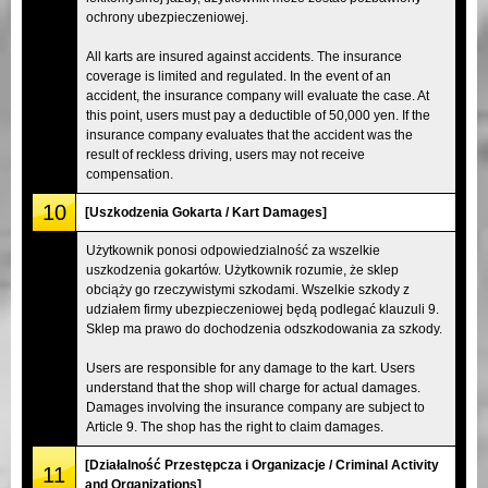
ochrony ubezpieczeniowej.
All karts are insured against accidents. The insurance
coverage is limited and regulated. In the event of an
accident, the insurance company will evaluate the case. At
this point, users must pay a deductible of 50,000 yen. If the
insurance company evaluates that the accident was the
result of reckless driving, users may not receive
compensation.
10
[Uszkodzenia Gokarta / Kart Damages]
Użytkownik ponosi odpowiedzialność za wszelkie
uszkodzenia gokartów. Użytkownik rozumie, że sklep
obciąży go rzeczywistymi szkodami. Wszelkie szkody z
udziałem firmy ubezpieczeniowej będą podlegać klauzuli 9.
Sklep ma prawo do dochodzenia odszkodowania za szkody.
Users are responsible for any damage to the kart. Users
understand that the shop will charge for actual damages.
Damages involving the insurance company are subject to
Article 9. The shop has the right to claim damages.
[Działalność Przestępcza i Organizacje / Criminal Activity
11
and Organizations]