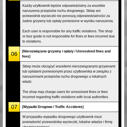
Każdy użytkownik będzie odpowiedzialny za wszelkie
naruszenia przepisów ruchu drogowego. Sklep ani
przewodnik wycieczki nie ponoszą odpowiedzialności za
żadne grzywny lub opłaty poniesione w wyniku naruszenia.
Each user is responsible for any traffic violations. The shop
or tour guide is not responsible for fines or fees incurred due
to violations.
[Nierozwiązane grzywny i opłaty / Unresolved fines and
06
fees]
Sklep może obciążyć wszelkimi nierozwiązanymi grzywnami
lub opłatami poniesionymi przez użytkownika w związku z
naruszeniami przepisów ruchu drogowego u lokalnych
władz.
The shop may charge users for unresolved fines or fees
incurred regarding traffic violations with local authorities.
07
[Wypadki Drogowe / Traffic Accidents]
W przypadku wypadku drogowego użytkownik musi
powiadomić przewodnika wycieczki, lokalne władze i firmę
ubezpieczeniową.