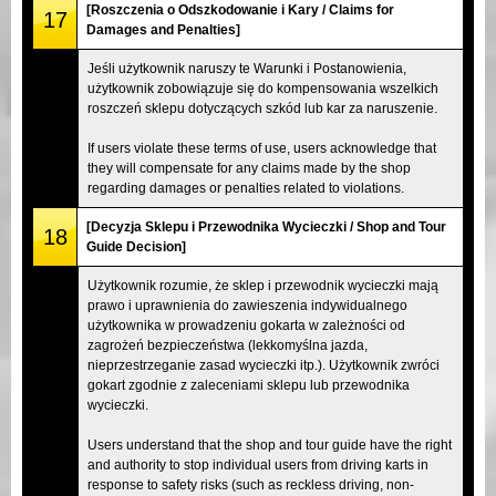
[Roszczenia o Odszkodowanie i Kary / Claims for
17
Damages and Penalties]
Jeśli użytkownik naruszy te Warunki i Postanowienia,
użytkownik zobowiązuje się do kompensowania wszelkich
roszczeń sklepu dotyczących szkód lub kar za naruszenie.
If users violate these terms of use, users acknowledge that
they will compensate for any claims made by the shop
regarding damages or penalties related to violations.
[Decyzja Sklepu i Przewodnika Wycieczki / Shop and Tour
18
Guide Decision]
Użytkownik rozumie, że sklep i przewodnik wycieczki mają
prawo i uprawnienia do zawieszenia indywidualnego
użytkownika w prowadzeniu gokarta w zależności od
zagrożeń bezpieczeństwa (lekkomyślna jazda,
nieprzestrzeganie zasad wycieczki itp.). Użytkownik zwróci
gokart zgodnie z zaleceniami sklepu lub przewodnika
wycieczki.
Users understand that the shop and tour guide have the right
and authority to stop individual users from driving karts in
response to safety risks (such as reckless driving, non-