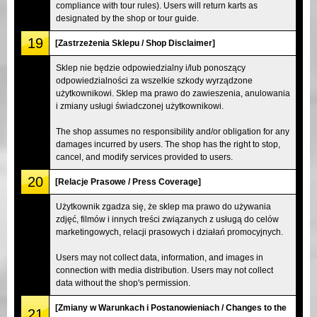
compliance with tour rules). Users will return karts as
designated by the shop or tour guide.
19
[Zastrzeżenia Sklepu / Shop Disclaimer]
Sklep nie będzie odpowiedzialny i/lub ponoszący
odpowiedzialności za wszelkie szkody wyrządzone
użytkownikowi. Sklep ma prawo do zawieszenia, anulowania
i zmiany usługi świadczonej użytkownikowi.
The shop assumes no responsibility and/or obligation for any
damages incurred by users. The shop has the right to stop,
cancel, and modify services provided to users.
20
[Relacje Prasowe / Press Coverage]
Użytkownik zgadza się, że sklep ma prawo do używania
zdjęć, filmów i innych treści związanych z usługą do celów
marketingowych, relacji prasowych i działań promocyjnych.
Users may not collect data, information, and images in
connection with media distribution. Users may not collect
data without the shop's permission.
[Zmiany w Warunkach i Postanowieniach / Changes to the
21