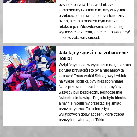
były pełne życia. Przewodnik był
kompetentny i zadbał o to, aby wszystko
przebiegało sprawnie. To był słoneczny
dzień, a cała atmosfera była bardzo
relaksująca. Zdecydowanie polecam tę
wycieczkę każdemu, kto chce doświadczyć
Tokio w zabawny sposób.
Jaki fajny sposób na zobaczenie
Tokio!
Wzięliśmy udział w wycieczce na gokartach
z grupą przyjaciół i to była niesamowita
zabawa! Trasa wokół Shinagawy i widok
na Wieżę Tokijską były niezapomniane.
Nasz przewodnik zadbał o to, abyśmy
wszyscy byli bezpieczni, jednocześnie
świetnie się bawiąc. Pogoda była idealna,
a my nie mogliśmy przestać się śmiać
przez cały czas. To jedno z tych
wyjątkowych doświadczeń, które trzeba
przeżyć, odwiedzając Tokio!