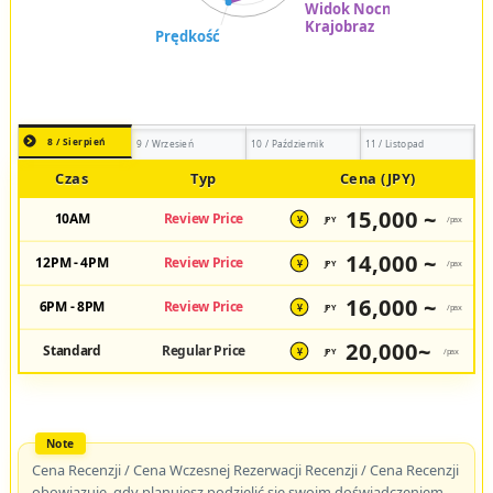
8 / Sierpień
9 / Wrzesień
10 / Październik
11 / Listopad
Czas
Typ
Cena (JPY)
15,000 ~
10AM
Review Price
JPY
/pax
¥
14,000 ~
12PM - 4PM
Review Price
JPY
/pax
¥
16,000 ~
6PM - 8PM
Review Price
JPY
/pax
¥
20,000~
Standard
Regular Price
JPY
/pax
¥
Cena Recenzji / Cena Wczesnej Rezerwacji Recenzji / Cena Recenzji
obowiązuje, gdy planujesz podzielić się swoim doświadczeniem.