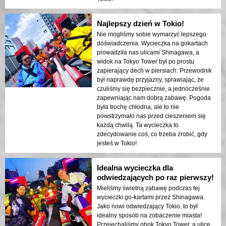
Najlepszy dzień w Tokio!
Nie mogliśmy sobie wymarzyć lepszego
doświadczenia. Wycieczka na gokartach
prowadziła nas ulicami Shinagawa, a
widok na Tokyo Tower był po prostu
zapierający dech w piersiach. Przewodnik
był naprawdę przyjazny, sprawiając, że
czuliśmy się bezpiecznie, a jednocześnie
zapewniając nam dobrą zabawę. Pogoda
była trochę chłodna, ale to nie
powstrzymało nas przed cieszeniem się
każdą chwilą. Ta wycieczka to
zdecydowanie coś, co trzeba zrobić, gdy
jesteś w Tokio!
Idealna wycieczka dla
odwiedzających po raz pierwszy!
Mieliśmy świetną zabawę podczas tej
wycieczki go-kartami przez Shinagawa.
Jako nowi odwiedzający Tokio, to był
idealny sposób na zobaczenie miasta!
Przejechaliśmy obok Tokyo Tower, a ulice