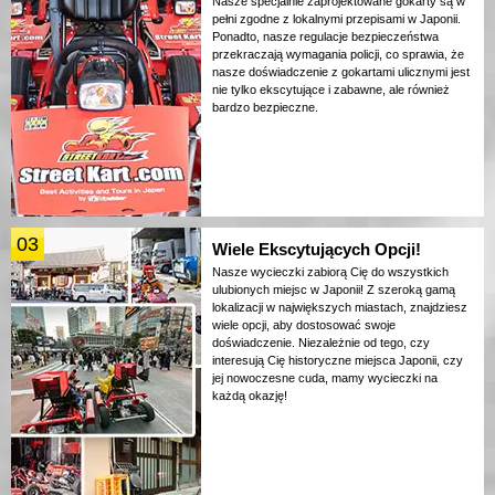
Nasze specjalnie zaprojektowane gokarty są w
pełni zgodne z lokalnymi przepisami w Japonii.
Ponadto, nasze regulacje bezpieczeństwa
przekraczają wymagania policji, co sprawia, że
nasze doświadczenie z gokartami ulicznymi jest
nie tylko ekscytujące i zabawne, ale również
bardzo bezpieczne.
03
Wiele Ekscytujących Opcji!
Nasze wycieczki zabiorą Cię do wszystkich
ulubionych miejsc w Japonii! Z szeroką gamą
lokalizacji w największych miastach, znajdziesz
wiele opcji, aby dostosować swoje
doświadczenie. Niezależnie od tego, czy
interesują Cię historyczne miejsca Japonii, czy
jej nowoczesne cuda, mamy wycieczki na
każdą okazję!