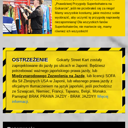
„Prawdziwej Przygody Superbohatera na
Gokarcie”, jeśli nie przebrałeś się za niego!
Mamy wszystkie kostiumy, jakie możesz sobie
wyobrazić, aby uczynić tę przygodę naprawdę
niezapomnianą! Dla wszystkich fanów
Superbohaterów, nie martwcie się, mamy
również ich wszystkich!
OSTRZEŻENIE
Gokarty Street Kart zostały
zaprojektowane do jazdy po ulicach w Japonii. Będziesz
potrzebować ważnego japońskiego prawa jazdy, lub
Międzynarodowego Zezwolenia na Jazdę
, lub licencji SOFA
dla Sił Zbrojnych USA w Japonii, lub własnego prawa jazdy z
oficjalnym tłumaczeniem na język japoński, jeśli pochodzisz
ze Szwajcarii, Niemiec, Francji, Tajwanu, Belgii, Monako.
Pamiętaj! BRAK PRAWA JAZDY - BRAK JAZDY!!
Więcej
informacji
.