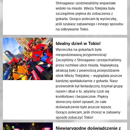
Shinagawa i podziwialiśmy wspaniałe
widoki na miasto. Wieża Tokijska była
szczególnie piękna do zobaczenia z
gokarta. Gorąco polecam tę wycieczkę,
jeśli szukasz zabawnego i innego sposobu
na odkrywanie Tokio.
Idealny dzień w Tokio!
Wycieczka na gokartach była
niespodziewaną przyjemnością!
Zaczęliśmy z Shinagawa i przejechaliśmy
przez ruchliwe ulice miasta. Największą
atrakcją było z pewnością przejeżdżanie
obok Wieży Tokijskiej – wyglądała jeszcze
bardziej spektakularnie z gokarta. Nasz
przewodnik był fantastyczny, trzymał grupę
razem i dbał o to, abyśmy czuli się
komfortowo i bezpiecznie. Piękny
słoneczny dzień sprawił, że całe
doświadczenie było jeszcze lepsze.
Gorąco polecam, jeśli chcesz w zabawny
sposób zobaczyć Tokio!
Niewiarygodne doświadczenie z