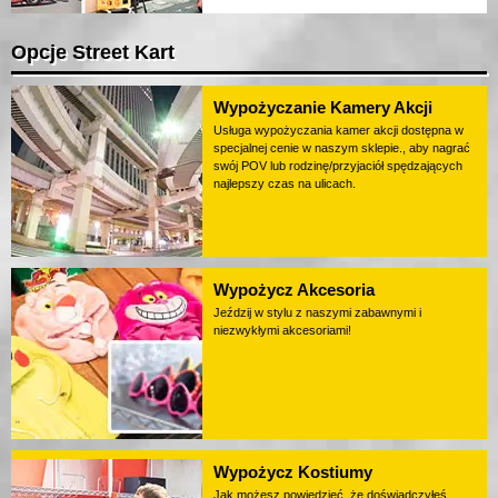
Opcje Street Kart
Wypożyczanie Kamery Akcji
Usługa wypożyczania kamer akcji dostępna w
specjalnej cenie w naszym sklepie., aby nagrać
swój POV lub rodzinę/przyjaciół spędzających
najlepszy czas na ulicach.
Wypożycz Akcesoria
Jeździj w stylu z naszymi zabawnymi i
niezwykłymi akcesoriami!
Wypożycz Kostiumy
Jak możesz powiedzieć, że doświadczyłeś