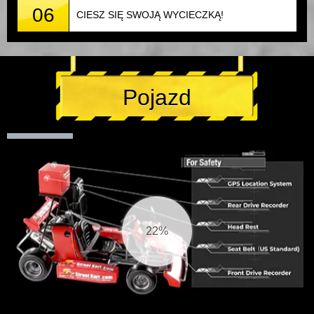
06
CIESZ SIĘ SWOJĄ WYCIECZKĄ!
Pojazd
23%