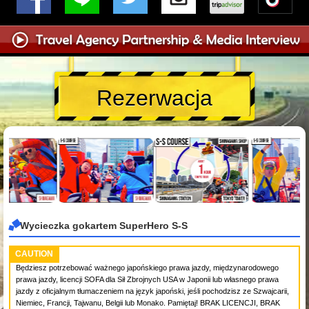
Rezerwacja
Wycieczka gokartem SuperHero S-S
CAUTION
Będziesz potrzebować ważnego japońskiego prawa jazdy, międzynarodowego
prawa jazdy, licencji SOFA dla Sił Zbrojnych USA w Japonii lub własnego prawa
jazdy z oficjalnym tłumaczeniem na język japoński, jeśli pochodzisz ze Szwajcarii,
Niemiec, Francji, Tajwanu, Belgii lub Monako. Pamiętaj! BRAK LICENCJI, BRAK