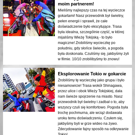
moim partnerem!
Mieliśmy najlepszy czas na tej wycieczce
gokartami! Nasz przewodnik był świetny,
pełen energii i sprawił, że całe
doświadczenie było ekscytujące. Trasa
była idealna, szczególnie część, w której
mijaliśmy Wieżę Tokijską - to było
magiczne! Zrobiliśmy wycieczkę po
południu, gdy słońce świeciło, a pogoda
była doskonała. Czuliśmy się, jakbyśmy żyli
w filmie. 10/10 zrobilibyśmy to znowu!
Eksplorowanie Tokio w gokarcie
Zrobiliśmy tę wycieczkę jako grupa i było
niesamowicie! Trasa wokół Shinagawa,
przez ulice i obok Wieży Tokijskiej, dała
nam świeże spojrzenie na miasto. Nasz
przewodnik był świetny i zadbał o to, aby
wszyscy czuli się komfortowo. Pogoda była
trochę pochmurna, ale wciąż dodawała
uroku temu doświadczeniu. Czułem się,
jakbyśmy byli w grze wideo na żywo.
Zdecydowanie fajny sposób na odkrywanie
Tokio!