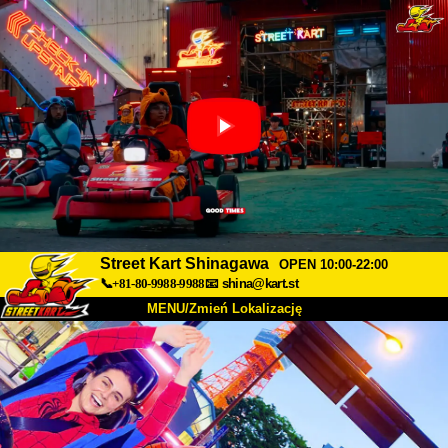
Street Kart Shinagawa
OPEN 10:00-22:00
📞+81-80-9988-9988
📧
shina@kart.st
MENU/Zmień Lokalizację
TOP
O nas
Specyfikacja
Cena
Dojazd
Opinie
FAQ