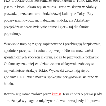
Przy wyborze doświadczenia ze street kartem w Tokio kluczowe
jest to, z której lokalizacji startujesz. Trasa ze sklepu w Shibuyi
prowadzi przez centrum młodzieżowej kultury, z Tokyo Bay
podziwiasz nowoczesne nabrzeżne widoki, a z Akihabary
przejeżdżasz przez świątynię anime i gier – raj dla fanów
popkultury.
Wszystkie trasy są z góry zaplanowane i przebiegają bezpiecznie,
zgodnie z przepisami ruchu drogowego. Nie ma możliwości
spontanicznych zboczeń z kursu, ale za to przewodnik pokazuje
Ci fantastyczne miejsca, dzięki czemu efektywnie zobaczysz
najważniejsze atrakcje Tokio. Wycieczki zaczynają się od
godziny 10:00, więc możesz spokojnie przygotować się rano w
hotelu.
Rezerwację łatwo zrobisz przez
kart.st
. Jeśli chodzi o prawo jazdy
– może być wymagane międzynarodowe prawo jazdy lub prawo