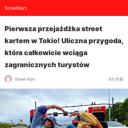
StreetKart
Pierwsza przejażdżka street
kartem w Tokio! Uliczna przygoda,
która całkowicie wciąga
zagranicznych turystów
Street Kart
8か月前