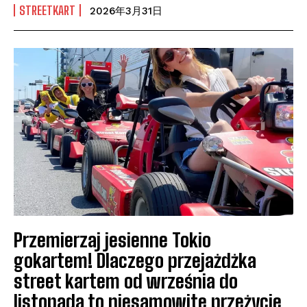
STREETKART
2026年3月31日
Przemierzaj jesienne Tokio
gokartem! Dlaczego przejażdżka
street kartem od września do
listopada to niesamowite przeżycie