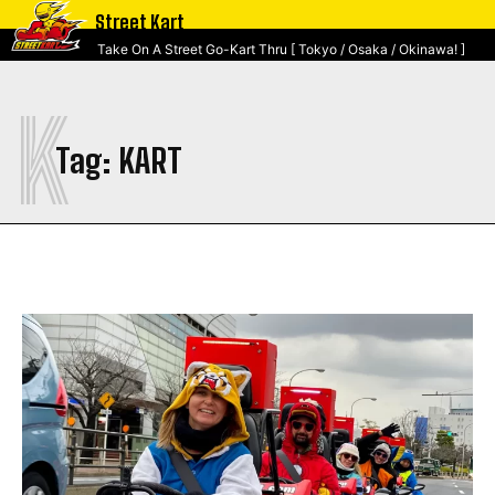
Street Kart
Take On A Street Go-Kart Thru [ Tokyo / Osaka / Okinawa! ]
K
Tag:
KART