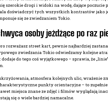
się szerokie drogi i widoki na wodę, dające poczucie
ala doświadczyć tych wszystkich kontrastów jako jed
mponuje się ze zwiedzaniem Tokio.
chwyca osoby jeżdżące po raz p
ero rozważasz street kart, pewnie najbardziej zastan
ypowego zwiedzania Tokio odwiedzamy kolejne atrakc
t dodaje do tego coś wyjątkowego – sprawia, że „linie
m.
krzyżowania, atmosfera kolejnych ulic, wrażenie zmi
charakterystyczne punkty orientacyjne – to zupełnie
wet miejsca znane ze zdjęć i filmów wyglądają inacz
c stają się o wiele bardziej namacalne.