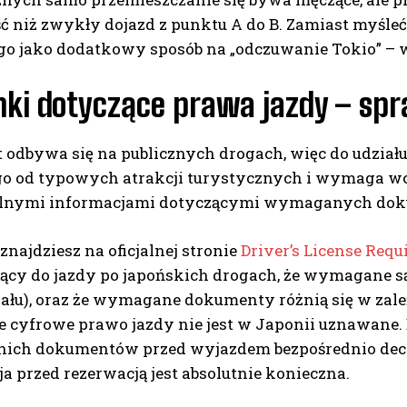
ć niż zwykły dojazd z punktu A do B. Zamiast myśleć 
go jako dodatkowy sposób na „odczuwanie Tokio” – wte
ki dotyczące prawa jazdy – sp
t odbywa się na publicznych drogach, więc do udział
go od typowych atrakcji turystycznych i wymaga wc
cjalnymi informacjami dotyczącymi wymaganych do
znajdziesz na oficjalnej stronie
Driver’s License Requ
ący do jazdy po japońskich drogach, że wymagane s
iału), oraz że wymagane dokumenty różnią się w zale
że cyfrowe prawo jazdy nie jest w Japonii uznawane
ich dokumentów przed wyjazdem bezpośrednio decydu
a przed rezerwacją jest absolutnie konieczna.