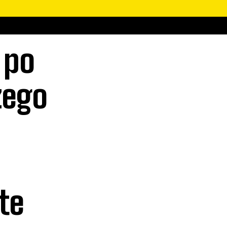
 po
zego
te