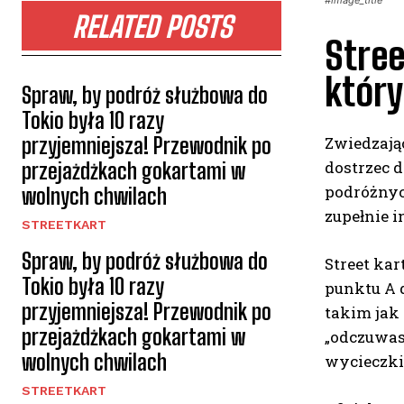
#image_title
RELATED POSTS
Stree
któr
Spraw, by podróż służbowa do
Tokio była 10 razy
przyjemniejsza! Przewodnik po
Zwiedzają
dostrzec d
przejażdżkach gokartami w
podróżnych
wolnych chwilach
zupełnie i
STREETKART
Spraw, by podróż służbowa do
Street kar
Tokio była 10 razy
punktu A d
przyjemniejsza! Przewodnik po
takim jak 
przejażdżkach gokartami w
„odczuwasz
wolnych chwilach
wycieczki
STREETKART