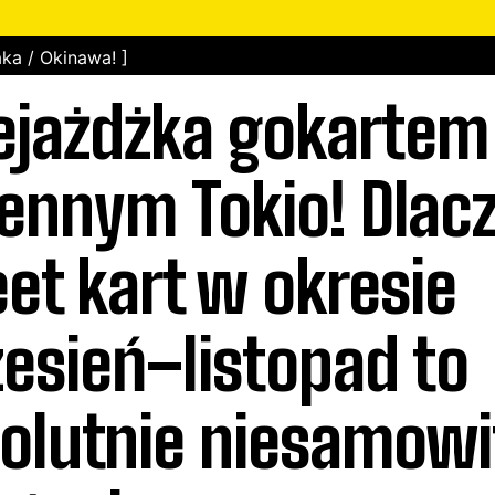
ka / Okinawa! ]
ejażdżka gokartem
iennym Tokio! Dlac
eet kart w okresie
esień–listopad to
olutnie niesamowi