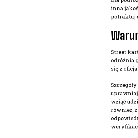
inna jakoś
potraktuj 
Warun
Street kar
odróżnia 
się z ofi
Szczegóły 
uprawniaj
wziąć udz
również, 
odpowiedn
weryfikacj