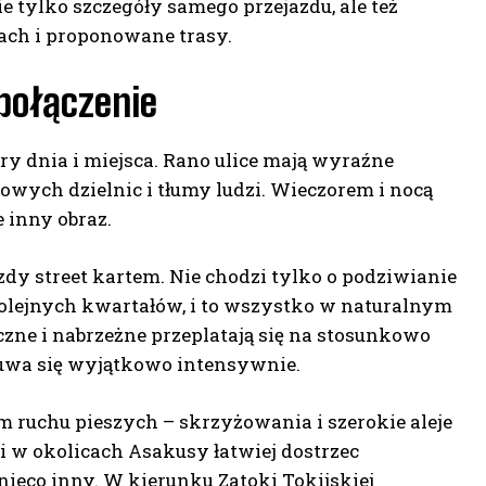
e tylko szczegóły samego przejazdu, ale też
ach i proponowane trasy.
 połączenie
ory dnia i miejsca. Rano ulice mają wyraźne
owych dzielnic i tłumy ludzi. Wieczorem i nocą
e inny obraz.
dy street kartem. Nie chodzi tylko o podziwianie
olejnych kwartałów, i to wszystko w naturalnym
czne i nabrzeżne przeplatają się na stosunkowo
czuwa się wyjątkowo intensywnie.
ruchu pieszych – skrzyżowania i szerokie aleje
i w okolicach Asakusy łatwiej dostrzec
nieco inny. W kierunku Zatoki Tokijskiej