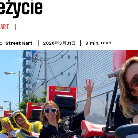
eżycie
KART
read
Street Kart
9
min.
2026年3月31日
: