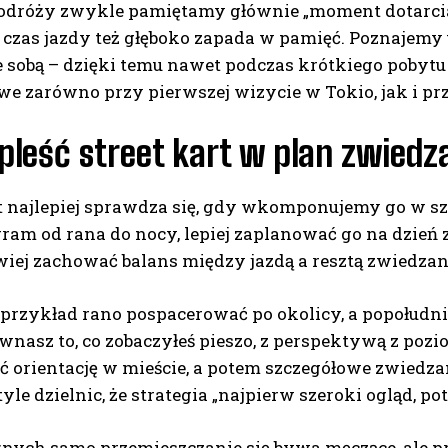
odróży zwykle pamiętamy głównie „moment dotarcia 
czas jazdy też głęboko zapada w pamięć. Poznajemy u
ze sobą – dzięki temu nawet podczas krótkiego pobytu
we zarówno przy pierwszej wizycie w Tokio, jak i pr
leść street kart w plan zwiedz
rt najlepiej sprawdza się, gdy wkomponujemy go w s
am od rana do nocy, lepiej zaplanować go na dzień 
wiej zachować balans między jazdą a resztą zwiedzan
przykład rano pospacerować po okolicy, a popołudniu
nasz to, co zobaczyłeś pieszo, z perspektywą z pozi
ć orientację w mieście, a potem szczegółowe zwiedzani
yle dzielnic, że strategia „najpierw szeroki ogląd, p
żnych samo przemieszczanie się bywa męczące, ale 