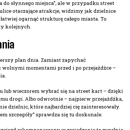
do słynnego miejsca”, ale w przypadku street
lice otaczające atrakcje, widzimy jak dzielnice
 łatwiej ogarnąć strukturę całego miasta. To
zy kolejnych.
ania
zerszy plan dnia. Zamiast zapychać
z wolnymi momentami przed i po przejażdżce –
ia.
 lub wieczorem wybrać się na street kart – dzięki
omu drogi. Albo odwrotnie – najpierw przejażdżka,
e dzielnic, które najbardziej cię zainteresowały.
otem szczegóły” sprawdza się tu doskonale.
przejazd wkomponowany w zwiedzanie to zupełnie