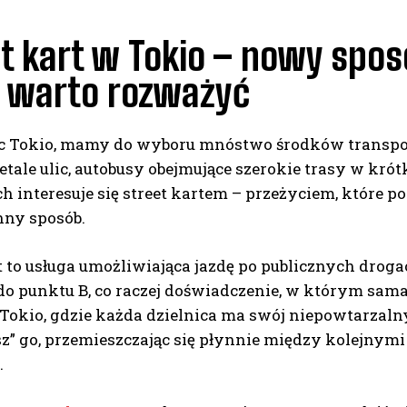
t kart w Tokio – nowy spos
y warto rozważyć
c Tokio, mamy do wyboru mnóstwo środków transpor
etale ulic, autobusy obejmujące szerokie trasy w krót
 interesuje się street kartem – przeżyciem, które p
nny sposób.
t to usługa umożliwiająca jazdę po publicznych droga
o punktu B, co raczej doświadczenie, w którym sama 
Tokio, gdzie każda dzielnica ma swój niepowtarzalny 
” go, przemieszczając się płynnie między kolejnymi 
.