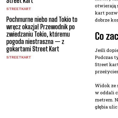
Street Kart
otwierają 
STREETKART
kart pozw
Pochmurne niebo nad Tokio to
dobrze ko
wręcz okazja! Przewodnik po
zwiedzaniu Tokio, któremu
Co za
pogoda niestraszna — z
gokartami Street Kart
Jeśli dopi
Podczas t
STREETKART
Street kar
przeżycie
Widok ze s
w oddali 
metrem. Na
głębia uli