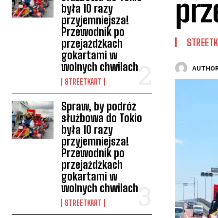
prz
była 10 razy
przyjemniejsza!
Przewodnik po
STREET
przejażdżkach
gokartami w
wolnych chwilach
AUTHOR
STREETKART
Spraw, by podróż
służbowa do Tokio
była 10 razy
przyjemniejsza!
Przewodnik po
przejażdżkach
gokartami w
wolnych chwilach
STREETKART