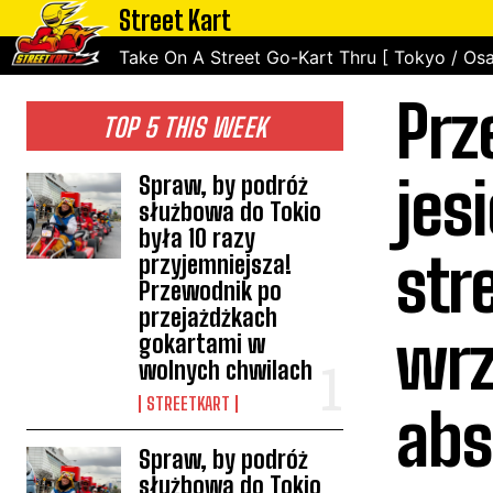
Street Kart
Take On A Street Go-Kart Thru [ Tokyo / Osa
Prz
TOP 5 THIS WEEK
jes
Spraw, by podróż
służbowa do Tokio
była 10 razy
str
przyjemniejsza!
Przewodnik po
przejażdżkach
wrz
gokartami w
wolnych chwilach
STREETKART
abs
Spraw, by podróż
służbowa do Tokio