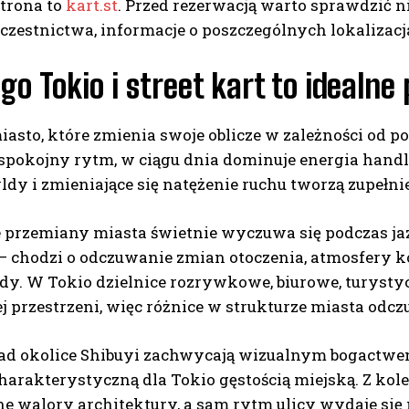
strona to
kart.st
. Przed rezerwacją warto sprawdzić ni
czestnictwa, informacje o poszczególnych lokalizacj
go Tokio i street kart to idealne
iasto, które zmienia swoje oblicze w zależności od p
 spokojny rytm, w ciągu dnia dominuje energia handl
ldy i zmieniające się natężenie ruchu tworzą zupełni
e przemiany miasta świetnie wyczuwa się podczas jaz
 chodzi o odczuwanie zmian otoczenia, atmosfery k
zdy. W Tokio dzielnice rozrywkowe, biurowe, turysty
ej przestrzeni, więc różnice w strukturze miasta od
ad okolice Shibuyi zachwycają wizualnym bogactwem 
arakterystyczną dla Tokio gęstością miejską. Z kole
e walory architektury, a sam rytm ulicy wydaje się 