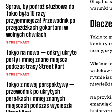
Oficjalna 
Spraw, by podróż służbowa do
warunki u
Tokio była 10 razy
przyjemniejsza! Przewodnik po
Dlacze
przejażdżkach gokartami w
wolnych chwilach
Tokio to m
STREETKART
kontury i
neony, szy
Tokyo na nowo — odkryj ukryte
perły i mniej znane miejsca
Właśnie t
podczas trasy Street Kart
widoków –
STREETKART
rytmie ja
Tokyo z nowej perspektywy —
niewielki
przewodnik po ukrytych
Na przykł
perełkach i mniej znanych
emanują ch
miejscach podczas wycieczki
historyczn