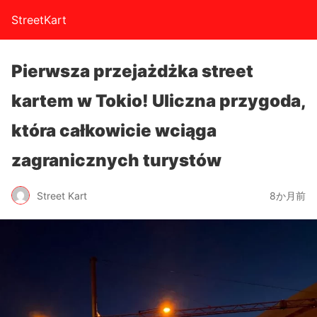
StreetKart
Pierwsza przejażdżka street
kartem w Tokio! Uliczna przygoda,
która całkowicie wciąga
zagranicznych turystów
Street Kart
8か月前