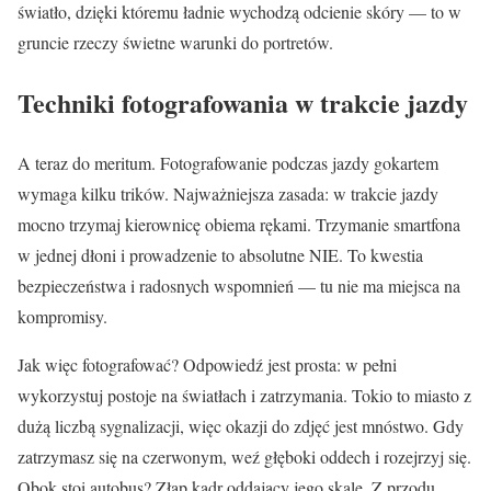
światło, dzięki któremu ładnie wychodzą odcienie skóry — to w
gruncie rzeczy świetne warunki do portretów.
Techniki fotografowania w trakcie jazdy
A teraz do meritum. Fotografowanie podczas jazdy gokartem
wymaga kilku trików. Najważniejsza zasada: w trakcie jazdy
mocno trzymaj kierownicę obiema rękami. Trzymanie smartfona
w jednej dłoni i prowadzenie to absolutne NIE. To kwestia
bezpieczeństwa i radosnych wspomnień — tu nie ma miejsca na
kompromisy.
Jak więc fotografować? Odpowiedź jest prosta: w pełni
wykorzystuj postoje na światłach i zatrzymania. Tokio to miasto z
dużą liczbą sygnalizacji, więc okazji do zdjęć jest mnóstwo. Gdy
zatrzymasz się na czerwonym, weź głęboki oddech i rozejrzyj się.
Obok stoi autobus? Złap kadr oddający jego skalę. Z przodu