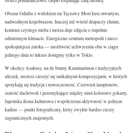
świeci pomarańczowo, ciepło rozpalając całą okolicę.
Obszar Odaiba z widokiem na Tęczowy Most kusi otwartym,
nadwodnym krajobrazem. Inaczej niż wśród drapaczy chmur,
kontrast czystego nieba i morza daje zdjęcia o zupełnie
odmiennym klimacie. Energiczne centrum metropolii i nieco
spokojniejsza zatoka — możliwość uchwycenia obu w ciągu
jednego dnia to luksus dostępny tylko w Tokio.
W okolicy Asakusy, na tle bramy Kaminarimon i tradycyjnych
uliczek, możesz cieszyć się unikalnymi kompozycjami, w których
spotykają się tradycja i nowoczesność. Czerwień lampionów,
szarość dachówek i przemykające między nimi kolorowe gokarty.
Japońska ikona kulturowa i współczesna aktywność w jednym
kadrze — punkt fotograficzny, który zwykle bardzo cieszy
zagranicznych znajomych.