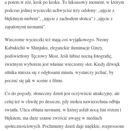
a potem w róż, krok po kroku. To luksusowy moment, w którym
podczas jednej wycieczki uchwycisz trzy odsłony: „ujęcie z
błękitnym niebem”, „ujęcie z zachodem słońca” i „ujęcie z
zapalonymi neonami”.
Wieczorne wycieczki też mają coś wyjątkowego. Neony
Kabukichō w Shinjuku, eleganckie iluminacje Ginzy,
podświetlony Tęczowy Most. Jeśli lubisz nocną fotografię,
świetnym wyborem jest właśnie wieczorny slot. Kiedy dźwięk
silnika miesza się z odgłosami miasta, wystarczy jechać, by
poczuć się jak w scenie z filmu.
Co do pogody, słoneczny dzień jest oczywiście atrakcyjny, ale
celuj też w chwilę po deszczu, gdy mokra nawierzchnia odbija
światła. Ulica oblana neonami, w której asfalt nocą lśni różem i
błękitem, ma duże szanse zwrócić uwagę w mediach
społecznościowych. Pochmurny dzień daje miękkie, rozproszone