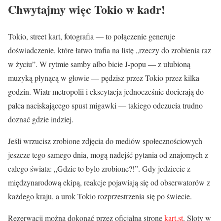
Chwytajmy więc Tokio w kadr!
Tokio, street kart, fotografia — to połączenie generuje
doświadczenie, które łatwo trafia na listę „rzeczy do zrobienia raz
w życiu”. W rytmie samby albo bicie J-popu — z ulubioną
muzyką płynącą w głowie — pędzisz przez Tokio przez kilka
godzin. Wiatr metropolii i ekscytacja jednocześnie docierają do
palca naciskającego spust migawki — takiego odczucia trudno
doznać gdzie indziej.
Jeśli wrzucisz zrobione zdjęcia do mediów społecznościowych
jeszcze tego samego dnia, mogą nadejść pytania od znajomych z
całego świata: „Gdzie to było zrobione?!”. Gdy jedziecie z
międzynarodową ekipą, reakcje pojawiają się od obserwatorów z
każdego kraju, a urok Tokio rozprzestrzenia się po świecie.
Rezerwacji można dokonać przez oficjalną stronę
kart.st
. Sloty w